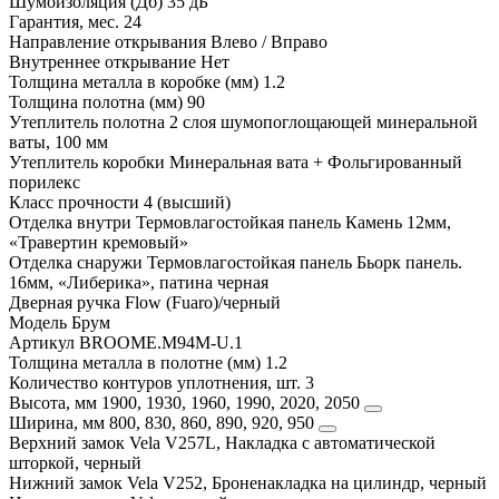
Шумоизоляция (Дб)
35 дБ
Гарантия, мес.
24
Направление открывания
Влево / Вправо
Внутреннее открывание
Нет
Толщина металла в коробке (мм)
1.2
Толщина полотна (мм)
90
Утеплитель полотна
2 слоя шумопоглощающей минеральной
ваты, 100 мм
Утеплитель коробки
Минеральная вата + Фольгированный
порилекс
Класс прочности
4 (высший)
Отделка внутри
Термовлагостойкая панель Камень 12мм,
«Травертин кремовый»
Отделка снаружи
Термовлагостойкая панель Бьорк панель.
16мм, «Либерика», патина черная
Дверная ручка
Flow (Fuaro)/черный
Модель
Брум
Артикул
BROOME.M94M-U.1
Толщина металла в полотне (мм)
1.2
Количество контуров уплотнения, шт.
3
Высота, мм
1900, 1930, 1960, 1990, 2020, 2050
Ширина, мм
800, 830, 860, 890, 920, 950
Верхний замок
Vela V257L, Накладка с автоматической
шторкой, черный
Нижний замок
Vela V252, Броненакладка на цилиндр, черный