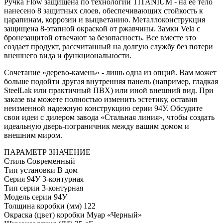
Ручка Flow защищена по технологии TITANIUM - на ее тело
нанесено 8 защитных слоев, обеспечивающих стойкость к
царапинам, коррозии и выцветанию. Металлоконструкция
защищена 8-этапной окраской от ржавчины. Замки Vela с
бронезащитой отвечают за безопасность. Все вместе это
создает продукт, рассчитанный на долгую службу без потери
внешнего вида и функциональности.
Сочетание «дерево-камень» - лишь одна из опций. Вам может
больше подойти другая внутренняя панель (например, гладкая
SteelLak или практичный ПВХ) или иной внешний вид. При
заказе вы можете полностью изменить эстетику, оставив
неизменной надежную конструкцию серии 94У. Обсудите
свои идеи с дилером завода «Стальная линия», чтобы создать
идеальную дверь-пограничник между вашим домом и
внешним миром.
ПАРАМЕТР
ЗНАЧЕНИЕ
Стиль
Современный
Тип установки
В дом
Серия
94У 3-контурная
Тип серии
3-контурная
Модель серии
94У
Толщина коробки (мм)
122
Окраска (цвет) коробки
Муар «Черный»