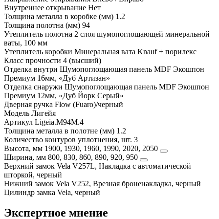
Внутреннее открывание
Нет
Толщина металла в коробке (мм)
1.2
Толщина полотна (мм)
94
Утеплитель полотна
2 слоя шумопоглощающей минеральной
ваты, 100 мм
Утеплитель коробки
Минеральная вата Knauf + порилекс
Класс прочности
4 (высший)
Отделка внутри
Шумопоглощающая панель MDF Экошпон
Премиум 16мм, «Дуб Артизан»
Отделка снаружи
Шумопоглощающая панель MDF Экошпон
Премиум 12мм, «Дуб Йорк Серый»
Дверная ручка
Flow (Fuaro)/черный
Модель
Лигейя
Артикул
Ligeia.M94M.4
Толщина металла в полотне (мм)
1.2
Количество контуров уплотнения, шт.
3
Высота, мм
1900, 1930, 1960, 1990, 2020, 2050
Ширина, мм
800, 830, 860, 890, 920, 950
Верхний замок
Vela V257L, Накладка с автоматической
шторкой, черный
Нижний замок
Vela V252, Врезная броненакладка, черный
Цилиндр замка
Vela, черный
Экспертное мнение