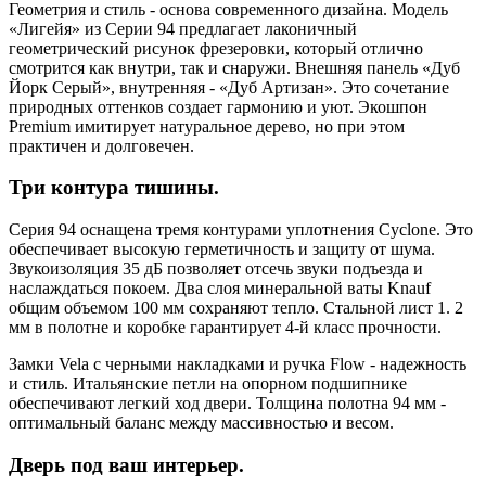
Геометрия и стиль - основа современного дизайна. Модель
«Лигейя» из Серии 94 предлагает лаконичный
геометрический рисунок фрезеровки, который отлично
смотрится как внутри, так и снаружи. Внешняя панель «Дуб
Йорк Серый», внутренняя - «Дуб Артизан». Это сочетание
природных оттенков создает гармонию и уют. Экошпон
Premium имитирует натуральное дерево, но при этом
практичен и долговечен.
Три контура тишины.
Серия 94 оснащена тремя контурами уплотнения Cyclone. Это
обеспечивает высокую герметичность и защиту от шума.
Звукоизоляция 35 дБ позволяет отсечь звуки подъезда и
наслаждаться покоем. Два слоя минеральной ваты Knauf
общим объемом 100 мм сохраняют тепло. Стальной лист 1. 2
мм в полотне и коробке гарантирует 4-й класс прочности.
Замки Vela с черными накладками и ручка Flow - надежность
и стиль. Итальянские петли на опорном подшипнике
обеспечивают легкий ход двери. Толщина полотна 94 мм -
оптимальный баланс между массивностью и весом.
Дверь под ваш интерьер.