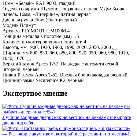
16мм, «Белый» RAL 9003, гладкий
Отделка снаружи
Шумопоглощающая панель МДФ Бьорк
панель. 16мм, «Либерика», патина черная
Дверная ручка
Flow (Fuaro)/черный
Модель
Плимут
Артикул
PLYMOUTH.M100M.4
Толщина металла в полотне (мм)
1.5
Количество контуров уплотнения, шт.
4
Высота, мм
1900, 1930, 1960, 1990, 2020, 2050, 2060
Ширина, мм
800, 830, 860, 880, 890, 920, 950, 960, 980, 1010,
1040, 1070
Верхний замок
Apecs T-57, Накладка с автоматической
шторкой, черный
Нижний замок
Apecs T-52, Врезная броненакладка, черный
Цилиндр замка
Securemme К2, черный
Экспертное мнение
Лучшие входные двери: как не вестись на рекламу и выбрать
дверь под себя