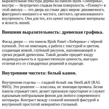
выразительная текстура дерева на панели Bjork «Либерика»,
внутри — безупречно гладкая белая поверхность. «Плимут» в
этой амплуа — это дверь на стыке двух миров: динамичного,
фактурного внешнего и чистого, светлого, организованного
внутреннего. Она для тех, кто ценит натуральные материалы
и ясность линий.
Внешняя выразительность: древесная графика.
Фасад двери — это панель Bjork Panel «Либерика» с чёрной
патиной. Это не имитация, а работа с текстурой и цветом,
создающая живой, глубокий рисунок, напоминающий о
срезах редкой древесины. Такой дизайн придаёт входу
индивидуальность и художественную ценность, выгодно
отличая его от стандартных решений в подъезде.
Внутренняя чистота: белый канон.
Внутренняя отделка — гладкий белый лак SteelLak® (RAL
9003). Это решение — классика, не знающая промаха. Белая
панель отражает свет, делает прихожую просторнее и служит
идеальным нейтральным фоном для любого современного
интерьера. Контраст между сложной внешней фактурой и
внутренней простотой невероятно стильный.