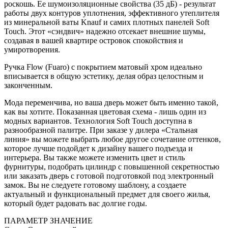
роскошь. Ее шумоизоляционные свойства (35 дБ) - результат
работы двух контуров уплотнения, эффективного утеплителя
из минеральной ваты Knauf и самих плотных панелей Soft
Touch. Этот «сэндвич» надежно отсекает внешние шумы,
создавая в вашей квартире островок спокойствия и
умиротворения.
Ручка Flow (Fuaro) с покрытием матовый хром идеально
вписывается в общую эстетику, делая образ целостным и
законченным.
Мода переменчива, но ваша дверь может быть именно такой,
как вы хотите. Показанная цветовая схема - лишь один из
модных вариантов. Технология Soft Touch доступна в
разнообразной палитре. При заказе у дилера «Стальная
линия» вы можете выбрать любое другое сочетание оттенков,
которое лучше подойдет к дизайну вашего подъезда и
интерьера. Вы также можете изменить цвет и стиль
фурнитуры, подобрать цилиндр с повышенной секретностью
или заказать дверь с готовой подготовкой под электронный
замок. Вы не следуете готовому шаблону, а создаете
актуальный и функциональный предмет для своего жилья,
который будет радовать вас долгие годы.
ПАРАМЕТР
ЗНАЧЕНИЕ