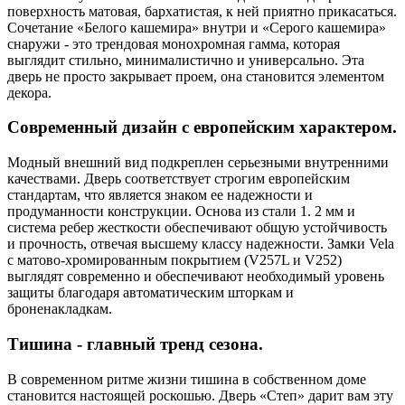
поверхность матовая, бархатистая, к ней приятно прикасаться.
Сочетание «Белого кашемира» внутри и «Серого кашемира»
снаружи - это трендовая монохромная гамма, которая
выглядит стильно, минималистично и универсально. Эта
дверь не просто закрывает проем, она становится элементом
декора.
Современный дизайн с европейским характером.
Модный внешний вид подкреплен серьезными внутренними
качествами. Дверь соответствует строгим европейским
стандартам, что является знаком ее надежности и
продуманности конструкции. Основа из стали 1. 2 мм и
система ребер жесткости обеспечивают общую устойчивость
и прочность, отвечая высшему классу надежности. Замки Vela
с матово-хромированным покрытием (V257L и V252)
выглядят современно и обеспечивают необходимый уровень
защиты благодаря автоматическим шторкам и
броненакладкам.
Тишина - главный тренд сезона.
В современном ритме жизни тишина в собственном доме
становится настоящей роскошью. Дверь «Степ» дарит вам эту