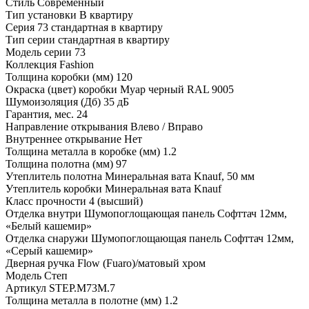
Стиль
Современный
Тип установки
В квартиру
Серия
73 стандартная в квартиру
Тип серии
стандартная в квартиру
Модель серии
73
Коллекция
Fashion
Толщина коробки (мм)
120
Окраска (цвет) коробки
Муар черный RAL 9005
Шумоизоляция (Дб)
35 дБ
Гарантия, мес.
24
Направление открывания
Влево / Вправо
Внутреннее открывание
Нет
Толщина металла в коробке (мм)
1.2
Толщина полотна (мм)
97
Утеплитель полотна
Минеральная вата Knauf, 50 мм
Утеплитель коробки
Минеральная вата Knauf
Класс прочности
4 (высший)
Отделка внутри
Шумопоглощающая панель Софттач 12мм,
«Белый кашемир»
Отделка снаружи
Шумопоглощающая панель Софттач 12мм,
«Серый кашемир»
Дверная ручка
Flow (Fuaro)/матовый хром
Модель
Степ
Артикул
STEP.M73M.7
Толщина металла в полотне (мм)
1.2