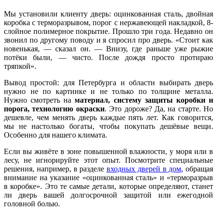
Мы установили клиенту дверь: оцинкованная сталь, двойная
коробка с терморазрывом, порог с нержавеющей накладкой, 8-
слойное полимерное покрытие. Прошло три года. Недавно он
звонил по другому поводу и я спросил про дверь. «Стоит как
новенькая, — сказал он. — Внизу, где раньше уже рыжие
потёки были, — чисто. После дождя просто протираю
тряпкой».
Вывод простой: для Петербурга и области выбирать дверь
нужно не по картинке и не только по толщине металла.
Нужно смотреть на
материал, систему защиты коробки и
порога, технологию окраски
. Это дороже? Да, на старте. Но
дешевле, чем менять дверь каждые пять лет. Как говорится,
мы не настолько богаты, чтобы покупать дешёвые вещи.
Особенно для нашего климата.
Если вы живёте в зоне повышенной влажности, у моря или в
лесу, не игнорируйте этот опыт. Посмотрите специальные
решения, например, в разделе
входных дверей в дом
, обращая
внимание на указание «оцинкованная сталь» и «терморазрыв
в коробке». Это те самые детали, которые определяют, станет
ли дверь вашей долгосрочной защитой или ежегодной
головной болью.