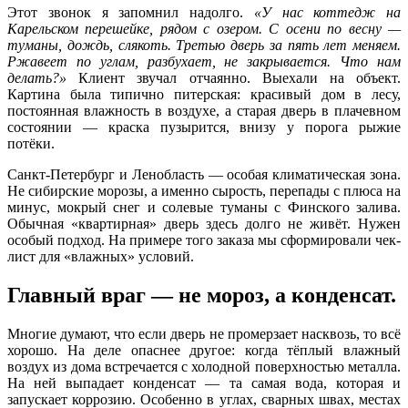
Этот звонок я запомнил надолго.
«У нас коттедж на
Карельском перешейке, рядом с озером. С осени по весну —
туманы, дождь, слякоть. Третью дверь за пять лет меняем.
Ржавеет по углам, разбухает, не закрывается. Что нам
делать?»
Клиент звучал отчаянно. Выехали на объект.
Картина была типично питерская: красивый дом в лесу,
постоянная влажность в воздухе, а старая дверь в плачевном
состоянии — краска пузырится, внизу у порога рыжие
потёки.
Санкт-Петербург и Ленобласть — особая климатическая зона.
Не сибирские морозы, а именно сырость, перепады с плюса на
минус, мокрый снег и солевые туманы с Финского залива.
Обычная «квартирная» дверь здесь долго не живёт. Нужен
особый подход. На примере того заказа мы сформировали чек-
лист для «влажных» условий.
Главный враг — не мороз, а конденсат.
Многие думают, что если дверь не промерзает насквозь, то всё
хорошо. На деле опаснее другое: когда тёплый влажный
воздух из дома встречается с холодной поверхностью металла.
На ней выпадает конденсат — та самая вода, которая и
запускает коррозию. Особенно в углах, сварных швах, местах