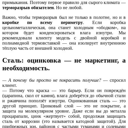
примыкания. Поэтому первое правило для сырого климата —
терморазрыв обязателен
. Но не любой.
Важно, чтобы терморазрыв был не только в полотне, но и в
коробке по всему периметру
. Если коробка
цельнометаллическая, она станет холодным «ободком», на
котором будет конденсироваться влага изнутри. Мы
рекомендовали клиенту модель с двойной коробкой и
полиамидной термовставкой — она изолирует внутреннюю
тёплую часть от внешней холодной.
Сталь: оцинковка — не маркетинг, а
необходимость.
— А почему бы просто не покрасить получше?
— спросил
клиент.
— Потому что краска — это барьер. Если он повреждён
(царапина, скол от камня), влага доберётся до обычной стали
и ржавчина поползёт изнутри. Оцинкованная сталь — это
другой принцип. Цинковый слой — это не покрытие, а
защита на молекулярном уровне. Даже если вы до металла
процарапали, цинк «жертвует» собой, продолжая защищать
сталь от коррозии (это называется катодной защитой). Для
прибрежных зон, районов с частыми туманами и солевыми