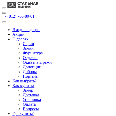
+7 (812) 760-80-01
Входные двери
Акции
О дверях
Cерии
Замки
Фурнитура
Отделка
Окна и витражи
Допопции
Доборы
Порталы
Как выбрать?
Как купить?
Замер
Доставка
Установка
Оплата
Вопросы
Где купить?