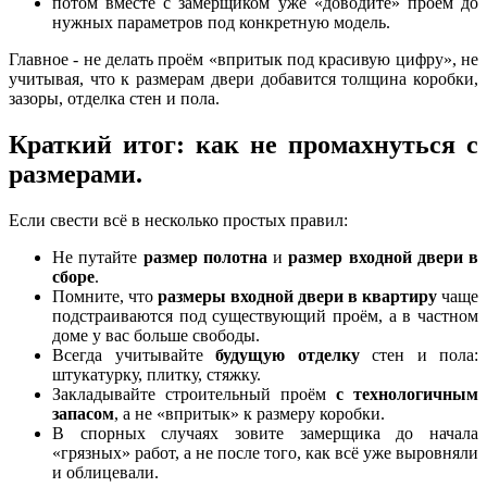
потом вместе с замерщиком уже «доводите» проём до
нужных параметров под конкретную модель.
Главное - не делать проём «впритык под красивую цифру», не
учитывая, что к размерам двери добавится толщина коробки,
зазоры, отделка стен и пола.
Краткий итог: как не промахнуться с
размерами.
Если свести всё в несколько простых правил:
Не путайте
размер полотна
и
размер входной двери в
сборе
.
Помните, что
размеры входной двери в квартиру
чаще
подстраиваются под существующий проём, а в частном
доме у вас больше свободы.
Всегда учитывайте
будущую отделку
стен и пола:
штукатурку, плитку, стяжку.
Закладывайте строительный проём
с технологичным
запасом
, а не «впритык» к размеру коробки.
В спорных случаях зовите замерщика до начала
«грязных» работ, а не после того, как всё уже выровняли
и облицевали.