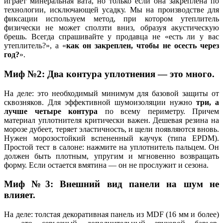
играет минеральная вата, но только если она закреплена по
технологии, исключающей усадку. Мы на производстве для
фиксации используем метод, при котором утеплитель
физически не может сползти вниз, образуя акустическую
брешь. Всегда спрашивайте у продавца не «есть ли у вас
утеплитель?», а «
как он закреплен, чтобы не осесть через
год?
».
Миф №2: Два контура уплотнения — это много.
На деле: это необходимый минимум для базовой защиты от
сквозняков. Для эффективной шумоизоляции нужно
три, а
лучше четыре контура
по всему периметру. Причем
материал уплотнителя критически важен. Дешевая резина на
морозе дубеет, теряет эластичность, и щели появляются вновь.
Нужен морозостойкий вспененный каучук (типа EPDM).
Простой тест в салоне: нажмите на уплотнитель пальцем. Он
должен быть плотным, упругим и мгновенно возвращать
форму. Если остается вмятина — он не прослужит и сезона.
Миф №3: Внешний вид панели на шум не
влияет.
На деле: толстая декоративная панель из MDF (16 мм и более)