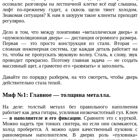
осознали: разговоры на лестничной клетке всё ещё слышны,
лифт по-прежнему гудит, а сквозь щели тянет холодом.
Знакомая ситуация? К нам в шоурум такие клиенты приходят
регулярно.
Дело в том, что между понятиями «металлическая дверь» и
«шумоизоляционная дверь» — дистанция огромного размера.
Первая — это просто конструкция из стали. Вторая —
сложная инженерная система, где каждая деталь работает на
то, чтобы не пропускать звуковую волну. Сталь, к слову, звук
проводит прекрасно. Поэтому главная задача — не создать
массивный щит, а грамотно его «развязать» и заполнить.
Давайте по порядку разберем, на что смотреть, чтобы дверь
действительно стала тихой.
Миф №1: Главное — толщина металла.
На деле: толстый металл без правильного наполнения
работает как дека гитары, усиливая низкочастотный гул. Ключ
—
в наполнителе и его фиксации
. Сравните это с курткой.
Можно надеть три тонких свитера, но если они скомкаются,
холод проберется. А можно один качественный пуховик с
равномерным наполнителем. В дверях роль «пуховика»