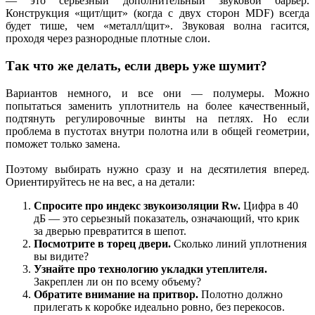
— это серьезный дополнительный звуковой барьер.
Конструкция «щит/щит» (когда с двух сторон MDF) всегда
будет тише, чем «металл/щит». Звуковая волна гасится,
проходя через разнородные плотные слои.
Так что же делать, если дверь уже шумит?
Вариантов немного, и все они — полумеры. Можно
попытаться заменить уплотнитель на более качественный,
подтянуть регулировочные винты на петлях. Но если
проблема в пустотах внутри полотна или в общей геометрии,
поможет только замена.
Поэтому выбирать нужно сразу и на десятилетия вперед.
Ориентируйтесь не на вес, а на детали:
Спросите про индекс звукоизоляции Rw.
Цифра в 40
дБ — это серьезный показатель, означающий, что крик
за дверью превратится в шепот.
Посмотрите в торец двери.
Сколько линий уплотнения
вы видите?
Узнайте про технологию укладки утеплителя.
Закреплен ли он по всему объему?
Обратите внимание на притвор.
Полотно должно
прилегать к коробке идеально ровно, без перекосов.