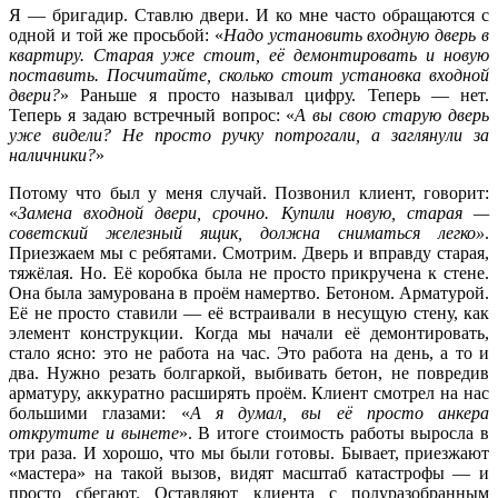
Я — бригадир. Ставлю двери. И ко мне часто обращаются с
одной и той же просьбой: «
Надо
установить входную дверь в
квартиру
. Старая уже стоит, её демонтировать и новую
поставить. Посчитайте,
сколько стоит установка входной
двери
?
» Раньше я просто называл цифру. Теперь — нет.
Теперь я задаю встречный вопрос: «
А вы свою старую дверь
уже видели? Не просто ручку потрогали, а заглянули за
наличники?
»
Потому что был у меня случай. Позвонил клиент, говорит:
«
Замена входной двери
, срочно. Купили новую, старая —
советский железный ящик, должна сниматься легко»
.
Приезжаем мы с ребятами. Смотрим. Дверь и вправду старая,
тяжёлая. Но. Её коробка была не просто прикручена к стене.
Она была замурована в проём намертво. Бетоном. Арматурой.
Её не просто ставили — её встраивали в несущую стену, как
элемент конструкции. Когда мы начали её демонтировать,
стало ясно: это не работа на час. Это работа на день, а то и
два. Нужно резать болгаркой, выбивать бетон, не повредив
арматуру, аккуратно расширять проём. Клиент смотрел на нас
большими глазами: «
А я думал, вы её просто анкера
открутите и вынете
». В итоге стоимость работы выросла в
три раза. И хорошо, что мы были готовы. Бывает, приезжают
«мастера» на такой вызов, видят масштаб катастрофы — и
просто сбегают. Оставляют клиента с полуразобранным