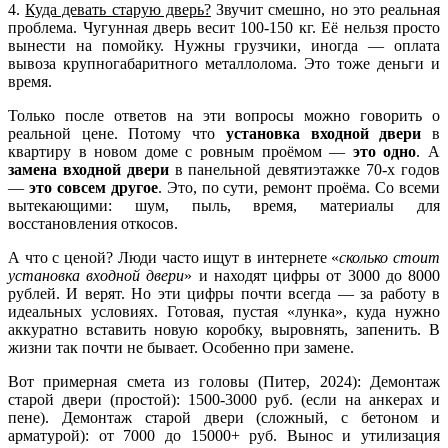
4.
Куда девать старую дверь?
Звучит смешно, но это реальная
проблема. Чугунная дверь весит 100-150 кг. Её нельзя просто
вынести на помойку. Нужны грузчики, иногда — оплата
вывоза крупногабаритного металлолома. Это тоже деньги и
время.
Только после ответов на эти вопросы можно говорить о
реальной цене. Потому что
установка входной двери
в
квартиру в новом доме с ровным проёмом —
это одно
. А
замена входной двери
в панельной девятиэтажке 70-х годов
—
это совсем другое
. Это, по сути, ремонт проёма. Со всеми
вытекающими: шум, пыль, время, материалы для
восстановления откосов.
А что с ценой? Люди часто ищут в интернете «
сколько стоит
установка входной двери
» и находят цифры от 3000 до 8000
рублей. И верят. Но эти цифры почти всегда — за работу в
идеальных условиях. Готовая, пустая «лунка», куда нужно
аккуратно вставить новую коробку, выровнять, запенить. В
жизни так почти не бывает. Особенно при замене.
Вот примерная смета из головы (Питер, 2024): Демонтаж
старой двери (простой): 1500-3000 руб. (если на анкерах и
пене). Демонтаж старой двери (сложный, с бетоном и
арматурой): от 7000 до 15000+ руб. Вынос и утилизация