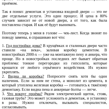
проёмом.
Так я понял: демонтаж и установка входной двери — это не
две отдельные услуги. Это один процесс. И цена в 80%
случаев зависит не от новой двери, а от того, как была
поставлена старая. И как её будут вынимать.
Поэтому теперь у меня в голове — чек-лист. Когда звонят по
поводу замены, я спрашиваю вот что:
1.
Год постройки дома?
В хрущёвках и сталинках двери часто
ставили «на века», заливая коробку цементом. В
новостройках 2000-х — уже на монтажную пену и анкера, что
проще. Но в новостройках последних лет бывает обратная
проблема: тонкие перегородки из гипсолита, которые
крошатся от любого серьёзного воздействия. Их нужно
укреплять.
2.
Видна ли коробка?
Попросите снять хотя бы один
наличник. Если за ним не стена, а монолит из цемента, в
который утоплена железная коробка — готовьтесь к тяжёлому
демонтажу. Если видна пена и анкерные болты — легче.
3.
Что вокруг проёма?
Рядом электрический щиток, стояк,
газовая труба? Это может усложнить и демонтаж, и установку
в разы. Нужно отключать, вызывать специалистов,
согласовывать.