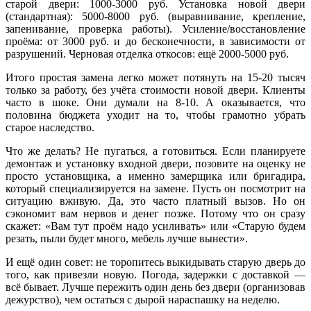
старой двери: 1000-3000 руб. Установка новой двери
(стандартная): 5000-8000 руб. (выравнивание, крепление,
запенивание, проверка работы). Усиление/восстановление
проёма: от 3000 руб. и до бесконечности, в зависимости от
разрушений. Черновая отделка откосов: ещё 2000-5000 руб.
Итого простая замена легко может потянуть на 15-20 тысяч
только за работу, без учёта стоимости новой двери. Клиенты
часто в шоке. Они думали на 8-10. А оказывается, что
половина бюджета уходит на то, чтобы грамотно убрать
старое наследство.
Что же делать? Не пугаться, а готовиться. Если планируете
демонтаж и установку входной двери, позовите на оценку не
просто установщика, а именно замерщика или бригадира,
который специализируется на замене. Пусть он посмотрит на
ситуацию вживую. Да, это часто платный вызов. Но он
сэкономит вам нервов и денег позже. Потому что он сразу
скажет: «Вам тут проём надо усиливать» или «Старую будем
резать, пыли будет много, мебель лучше вынести».
И ещё один совет: не торопитесь выкидывать старую дверь до
того, как привезли новую. Погода, задержки с доставкой —
всё бывает. Лучше пережить один день без двери (организовав
дежурство), чем остаться с дырой нараспашку на неделю.