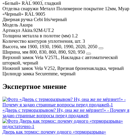
«Белый» RAL 9003, гладкий
Отделка снаружи
Металл Полимерное покрытие 12мм, Муар
«Черный» RAL 9005
Дверная ручка
Cebi Iris/черный
Модель
Акира
Артикул
Akira.92M-UT.2
Толщина металла в полотне (мм)
1.2
Количество контуров уплотнения, шт.
3
Высота, мм
1900, 1930, 1960, 1990, 2020, 2050
Ширина, мм
800, 830, 860, 890, 920, 950
Верхний замок
Vela V257L, Накладка с автоматической
шторкой, черный
Нижний замок
Vela V252, Врезная броненакладка, черный
Цилиндр замка
Securemme, черный
Экспертное мнение
«Дверь с терморазрывом? Ну, она же не мёрзнет!» - Почему я
задаю странные вопросы перед продажей
Дверь как термос: почему одного «терморазрыва»