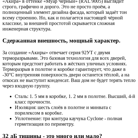
«Акира» в оттенке «Муар Черный» (RAL 9005) выглядит
строго, графично и дорого. Это не просто проём, а
полноценный элемент дизайна фасада, который задаёт тон
всему строению. Но, как и полагается настоящей чёрной
классике, за внешней простотой скрывается сложная
инженерная структура.
Сдержанная внешность, мощный характер.
За создание «Акиры» отвечает серия 92УТ с двумя
терморазрывами. Это базовая технология для всех дверей,
которым предстоит работать в жёстких уличных условиях.
Терморазрыв в полотне и коробке гарантирует, что даже в
-30°С внутренняя поверхность двери останется тёплой, а на
откосах не выступит конденсат. Ваш дом не будет терять тепло
через входную группу.
Сталь: 1. 5 мм в коробке, 1. 2 мм в полотне. Высший, 4-й
класс прочности.
Изоляция: шесть слоёв в полотне и минвата с
порилексом в коробке.
Уплотнение: три контура каучука Cyclone - полная
герметизация по периметру.
32 дБ тишины - это много или мало?