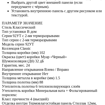
Выбрать другой цвет внешней панели (если
передумаете с чёрным).
Установить внутреннюю панель с другим рисунком или
текстурой.
ПАРАМЕТР
ЗНАЧЕНИЕ
Стиль
Классический
Тип установки
В дом
Серия
92УТ с 2-мя терморазрывами
Тип серии
с 2-мя терморазрывами
Модель серии
92УТ
Коллекция
Classic
Толщина коробки (мм)
102
Окраска (цвет) коробки
Муар «Черный»
Шумоизоляция (Дб)
32 дБ
Гарантия, мес.
24
Направление открывания
Влево / Вправо
Внутреннее открывание
Нет
Толщина металла в коробке (мм)
1.5
Толщина полотна (мм)
88
Утеплитель полотна
6 теплоизолирующих слоёв
Утеплитель коробки
Минеральная вата + Фольгированный
порилекс
Класс прочности
4 (высший)
Отделка внутри
Термовлагостойкая панель Стиллак 12мм,