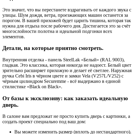
Это значит, что вы перестанете вздрагивать от каждого звука с
улицы. Шум дождя, ветра, проезжающих машин останется за
порогом. В вашей прихожей будет царить тишина, которая так
нужна для отдыха после рабочего дня. Достигается это за счёт
многослойности полотна и идеальной подгонки всех
элементов.
Детали, на которые приятно смотреть.
Внутренняя отделка - панель SteelLak «Белый» (RAL 9003),
гладкая. Это классика, которая никогда не надоест. Белый цвет
зрительно расширяет прихожую и делает её светлее. Наружная
ручка Cebi Iris в чёрном цвете и замки Vela (V257L/V252) с
чёрным цилиндром Securemme - всё выдержано в единой
стилистике «Black on Black».
От базы к эксклюзиву: как заказать идеальную
дверь.
В салоне вам предложат не просто купить дверь с картинки, а
создать проект специально под ваш дом:
Вы можете изменить размер (вплоть до нестандартного).