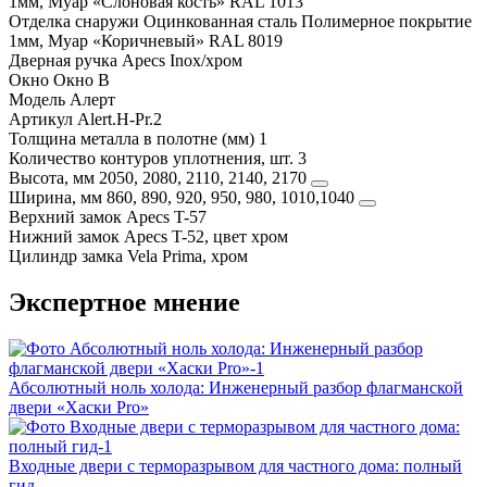
1мм, Муар «Слоновая кость» RAL 1013
Отделка снаружи
Оцинкованная сталь Полимерное покрытие
1мм, Муар «Коричневый» RAL 8019
Дверная ручка
Apecs Inox/хром
Окно
Окно B
Модель
Алерт
Артикул
Alert.H-Pr.2
Толщина металла в полотне (мм)
1
Количество контуров уплотнения, шт.
3
Высота, мм
2050, 2080, 2110, 2140, 2170
Ширина, мм
860, 890, 920, 950, 980, 1010,1040
Верхний замок
Apecs T-57
Нижний замок
Apecs T-52, цвет хром
Цилиндр замка
Vela Prima, хром
Экспертное мнение
Абсолютный ноль холода: Инженерный разбор флагманской
двери «Хаски Pro»
Входные двери с терморазрывом для частного дома: полный
гид