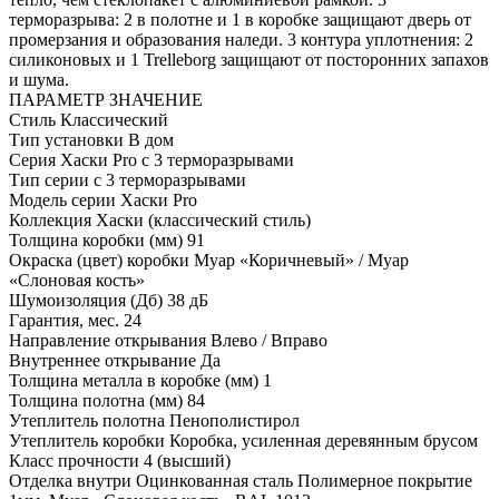
терморазрыва: 2 в полотне и 1 в коробке защищают дверь от
промерзания и образования наледи. 3 контура уплотнения: 2
силиконовых и 1 Trelleborg защищают от посторонних запахов
и шума.
ПАРАМЕТР
ЗНАЧЕНИЕ
Стиль
Классический
Тип установки
В дом
Серия
Хаски Pro с 3 терморазрывами
Тип серии
с 3 терморазрывами
Модель серии
Хаски Pro
Коллекция
Хаски (классический стиль)
Толщина коробки (мм)
91
Окраска (цвет) коробки
Муар «Коричневый» / Муар
«Слоновая кость»
Шумоизоляция (Дб)
38 дБ
Гарантия, мес.
24
Направление открывания
Влево / Вправо
Внутреннее открывание
Да
Толщина металла в коробке (мм)
1
Толщина полотна (мм)
84
Утеплитель полотна
Пенополистирол
Утеплитель коробки
Коробка, усиленная деревянным брусом
Класс прочности
4 (высший)
Отделка внутри
Оцинкованная сталь Полимерное покрытие