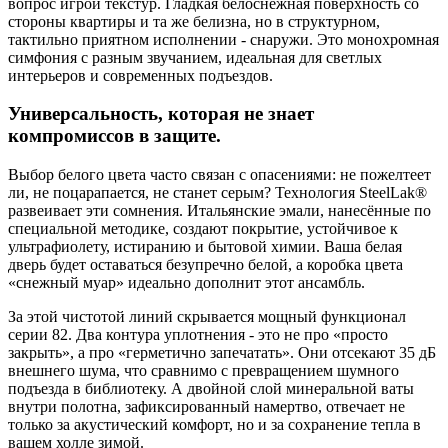
вопрос игрой текстур. Гладкая белоснежная поверхность со
стороны квартиры и та же белизна, но в структурном,
тактильно приятном исполнении - снаружи. Это монохромная
симфония с разным звучанием, идеальная для светлых
интерьеров и современных подъездов.
Универсальность, которая не знает
компромиссов в защите.
Выбор белого цвета часто связан с опасениями: не пожелтеет
ли, не поцарапается, не станет серым? Технология SteelLak®
развеивает эти сомнения. Итальянские эмали, нанесённые по
специальной методике, создают покрытие, устойчивое к
ультрафиолету, истиранию и бытовой химии. Ваша белая
дверь будет оставаться безупречно белой, а коробка цвета
«снежный муар» идеально дополнит этот ансамбль.
За этой чистотой линий скрывается мощный функционал
серии 82. Два контура уплотнения - это не про «просто
закрыть», а про «герметично запечатать». Они отсекают 35 дБ
внешнего шума, что сравнимо с превращением шумного
подъезда в библиотеку. А двойной слой минеральной ваты
внутри полотна, зафиксированный намертво, отвечает не
только за акустический комфорт, но и за сохранение тепла в
вашем холле зимой.