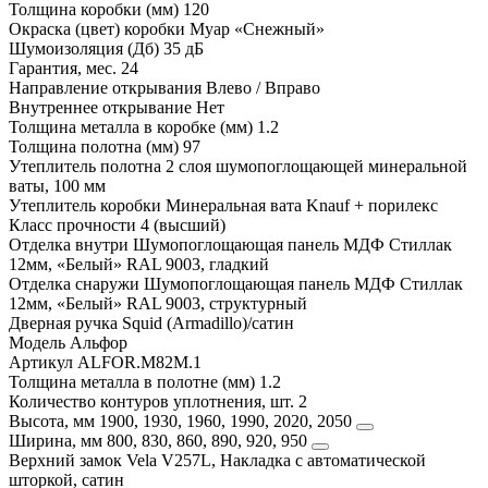
Толщина коробки (мм)
120
Окраска (цвет) коробки
Муар «Снежный»
Шумоизоляция (Дб)
35 дБ
Гарантия, мес.
24
Направление открывания
Влево / Вправо
Внутреннее открывание
Нет
Толщина металла в коробке (мм)
1.2
Толщина полотна (мм)
97
Утеплитель полотна
2 слоя шумопоглощающей минеральной
ваты, 100 мм
Утеплитель коробки
Минеральная вата Knauf + порилекс
Класс прочности
4 (высший)
Отделка внутри
Шумопоглощающая панель МДФ Стиллак
12мм, «Белый» RAL 9003, гладкий
Отделка снаружи
Шумопоглощающая панель МДФ Стиллак
12мм, «Белый» RAL 9003, структурный
Дверная ручка
Squid (Armadillo)/сатин
Модель
Альфор
Артикул
ALFOR.M82M.1
Толщина металла в полотне (мм)
1.2
Количество контуров уплотнения, шт.
2
Высота, мм
1900, 1930, 1960, 1990, 2020, 2050
Ширина, мм
800, 830, 860, 890, 920, 950
Верхний замок
Vela V257L, Накладка с автоматической
шторкой, сатин