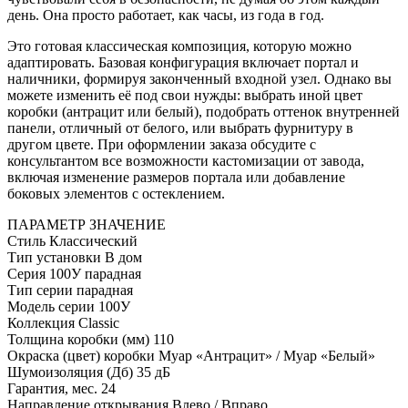
день. Она просто работает, как часы, из года в год.
Это готовая классическая композиция, которую можно
адаптировать. Базовая конфигурация включает портал и
наличники, формируя законченный входной узел. Однако вы
можете изменить её под свои нужды: выбрать иной цвет
коробки (антрацит или белый), подобрать оттенок внутренней
панели, отличный от белого, или выбрать фурнитуру в
другом цвете. При оформлении заказа обсудите с
консультантом все возможности кастомизации от завода,
включая изменение размеров портала или добавление
боковых элементов с остеклением.
ПАРАМЕТР
ЗНАЧЕНИЕ
Стиль
Классический
Тип установки
В дом
Серия
100У парадная
Тип серии
парадная
Модель серии
100У
Коллекция
Classic
Толщина коробки (мм)
110
Окраска (цвет) коробки
Муар «Антрацит» / Муар «Белый»
Шумоизоляция (Дб)
35 дБ
Гарантия, мес.
24
Направление открывания
Влево / Вправо