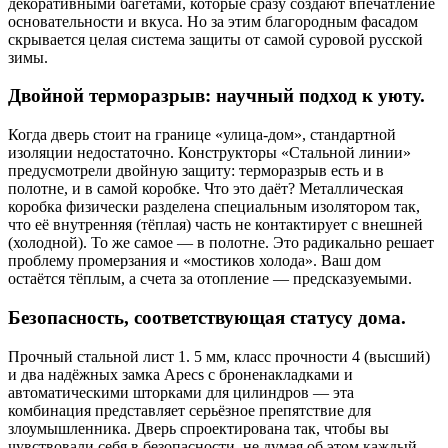
декоративными багетами, которые сразу создают впечатление
основательности и вкуса. Но за этим благородным фасадом
скрывается целая система защиты от самой суровой русской
зимы.
Двойной терморазрыв: научный подход к уюту.
Когда дверь стоит на границе «улица-дом», стандартной
изоляции недостаточно. Конструкторы «Стальной линии»
предусмотрели двойную защиту: терморазрыв есть и в
полотне, и в самой коробке. Что это даёт? Металлическая
коробка физически разделена специальным изолятором так,
что её внутренняя (тёплая) часть не контактирует с внешней
(холодной). То же самое — в полотне. Это радикально решает
проблему промерзания и «мостиков холода». Ваш дом
остаётся тёплым, а счета за отопление — предсказуемыми.
Безопасность, соответствующая статусу дома.
Прочный стальной лист 1. 5 мм, класс прочности 4 (высший)
и два надёжных замка Apecs с броненакладками и
автоматическими шторками для цилиндров — эта
комбинация представляет серьёзное препятствие для
злоумышленника. Дверь спроектирована так, чтобы вы
чувствовали себя в безопасности, не думая об этом каждый