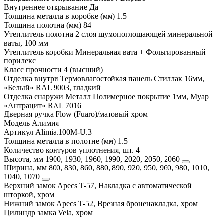
Внутреннее открывание
Да
Толщина металла в коробке (мм)
1.5
Толщина полотна (мм)
84
Утеплитель полотна
2 слоя шумопоглощающей минеральной
ваты, 100 мм
Утеплитель коробки
Минеральная вата + Фольгированный
порилекс
Класс прочности
4 (высший)
Отделка внутри
Термовлагостойкая панель Стиллак 16мм,
«Белый» RAL 9003, гладкий
Отделка снаружи
Металл Полимерное покрытие 1мм, Муар
«Антрацит» RAL 7016
Дверная ручка
Flow (Fuaro)/матовый хром
Модель
Алимия
Артикул
Alimia.100M-U.3
Толщина металла в полотне (мм)
1.5
Количество контуров уплотнения, шт.
4
Высота, мм
1900, 1930, 1960, 1990, 2020, 2050, 2060
Ширина, мм
800, 830, 860, 880, 890, 920, 950, 960, 980, 1010,
1040, 1070
Верхний замок
Apecs T-57, Накладка с автоматической
шторкой, хром
Нижний замок
Apecs T-52, Врезная броненакладка, хром
Цилиндр замка
Vela, хром