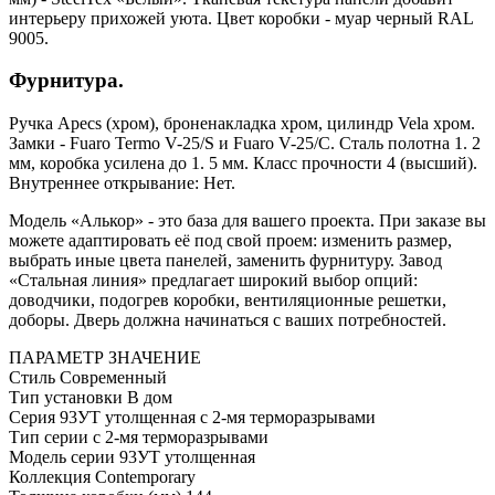
интерьеру прихожей уюта. Цвет коробки - муар черный RAL
9005.
Фурнитура.
Ручка Apecs (хром), броненакладка хром, цилиндр Vela хром.
Замки - Fuaro Termo V-25/S и Fuaro V-25/C. Сталь полотна 1. 2
мм, коробка усилена до 1. 5 мм. Класс прочности 4 (высший).
Внутреннее открывание: Нет.
Модель «Алькор» - это база для вашего проекта. При заказе вы
можете адаптировать её под свой проем: изменить размер,
выбрать иные цвета панелей, заменить фурнитуру. Завод
«Стальная линия» предлагает широкий выбор опций:
доводчики, подогрев коробки, вентиляционные решетки,
доборы. Дверь должна начинаться с ваших потребностей.
ПАРАМЕТР
ЗНАЧЕНИЕ
Стиль
Современный
Тип установки
В дом
Серия
93УТ утолщенная с 2-мя терморазрывами
Тип серии
с 2-мя терморазрывами
Модель серии
93УТ утолщенная
Коллекция
Contemporary