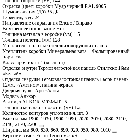
Толщина коробки (мм)
144
Окраска (цвет) коробки
Муар черный RAL 9005
Шумоизоляция (Дб)
35 дБ
Гарантия, мес.
24
Направление открывания
Влево / Вправо
Внутреннее открывание
Нет
Толщина металла в коробке (мм)
1.5
Толщина полотна (мм)
128
Утеплитель полотна
6 теплоизолирующих слоёв
Утеплитель коробки
Минеральная вата + Фольгированный
порилекс
Класс прочности
4 (высший)
Отделка внутри
Термовлагостойкая панель Стилтекс 16мм,
«Белый»
Отделка снаружи
Термовлагостойкая панель Бьорк панель.
12мм, «Аметист», патина черная
Дверная ручка
Apecs/хром
Модель
Алькор
Артикул
ALKOR.M93M-UT.5
Толщина металла в полотне (мм)
1.2
Количество контуров уплотнения, шт.
3
Высота, мм
1900, 1930, 1960, 1990, 2020, 2050, 2080, 2110,
2140, 2170, 2200
Ширина, мм
800, 830, 860, 890, 920, 950, 980, 1010
Верхний замок
Fuaro Termo V-25/S