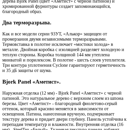
дерева Bjork Panel (цвет «Аметист» с черной патиной) и
хромированной фурнитуры создает запоминающийся,
благородный образ.
Два терморазрыва.
Как и все модели серии 93УТ, «Алькор» защищен от
промерзания двумя независимыми терморазрывами.
Термовставка в полотне исключает «мостики холода» в
металле. Двойная коробка с изоляцией разделяет холодную и
теплую стороны. Коробка толщиной 144 мм утеплена
минватой и порилексом. В полотне - шесть слоев утеплителя.
Три контура уплотнения Cyclone гарантируют герметичность
и 35 дБ защиты от шума.
Bjork Panel «Аметист».
Наружная отделка (12 мм) - Bjork Panel «Аметист» с черной
патиной. Это натуральное дерево с верхним слоем из шпона
березы. Цвет «Аметист» - благородный фиолетово-серый
оттенок, который красиво меняется в зависимости от
освещения. Патина, нанесенная вручную, подчеркивает
текстуру дерева и придает двери глубину. Панель устойчива к
перепадам температур и влажности. Внутренняя отделка (16
мм) - SteelTex «Белый». Тканевая текстура панели добавит