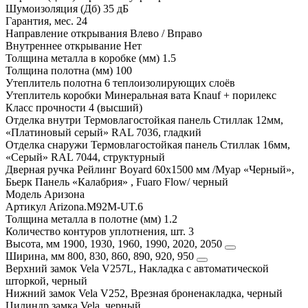
Шумоизоляция (Дб)
35 дБ
Гарантия, мес.
24
Направление открывания
Влево / Вправо
Внутреннее открывание
Нет
Толщина металла в коробке (мм)
1.5
Толщина полотна (мм)
100
Утеплитель полотна
6 теплоизолирующих слоёв
Утеплитель коробки
Минеральная вата Knauf + порилекс
Класс прочности
4 (высший)
Отделка внутри
Термовлагостойкая панель Стиллак 12мм,
«Платиновый серый» RAL 7036, гладкий
Отделка снаружи
Термовлагостойкая панель Стиллак 16мм,
«Серый» RAL 7044, структурный
Дверная ручка
Рейлинг Boyard 60х1500 мм /Муар «Черный»,
Бьерк Панель «Калабрия» , Fuaro Flow/ черный
Модель
Аризона
Артикул
Arizona.M92M-UT.6
Толщина металла в полотне (мм)
1.2
Количество контуров уплотнения, шт.
3
Высота, мм
1900, 1930, 1960, 1990, 2020, 2050
Ширина, мм
800, 830, 860, 890, 920, 950
Верхний замок
Vela V257L, Накладка с автоматической
шторкой, черный
Нижний замок
Vela V252, Врезная броненакладка, черный
Цилиндр замка
Vela, черный