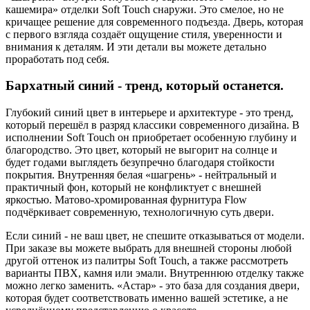
кашемира» отделки Soft Touch снаружи. Это смелое, но не
кричащее решение для современного подъезда. Дверь, которая
с первого взгляда создаёт ощущение стиля, уверенности и
внимания к деталям. И эти детали вы можете детально
проработать под себя.
Бархатный синий - тренд, который останется.
Глубокий синий цвет в интерьере и архитектуре - это тренд,
который перешёл в разряд классики современного дизайна. В
исполнении Soft Touch он приобретает особенную глубину и
благородство. Это цвет, который не выгорит на солнце и
будет годами выглядеть безупречно благодаря стойкости
покрытия. Внутренняя белая «шагрень» - нейтральный и
практичный фон, который не конфликтует с внешней
яркостью. Матово-хромированная фурнитура Flow
подчёркивает современную, технологичную суть двери.
Если синий - не ваш цвет, не спешите отказываться от модели.
При заказе вы можете выбрать для внешней стороны любой
другой оттенок из палитры Soft Touch, а также рассмотреть
варианты ПВХ, камня или эмали. Внутреннюю отделку также
можно легко заменить. «Астар» - это база для создания двери,
которая будет соответствовать именно вашей эстетике, а не