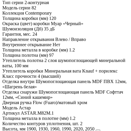
Тип серии
2-контурная
Модель серии
82
Коллекция
Contemporary
Толщина коробки (мм)
120
Окраска (цвет) коробки
Муар «Черный»
Шумоизоляция (Дб)
35 дБ
Гарантия, мес.
24
Направление открывания
Влево / Вправо
Внутреннее открывание
Нет
Толщина металла в коробке (мм)
1.2
Толщина полотна (мм)
97
Утеплитель полотна
2 слоя шумопоглощающей минеральной
ваты, 100 мм
Утеплитель коробки
Минеральная вата Knauf + порилекс
Класс прочности
4 (высший)
Отделка внутри
Шумопоглощающая панель MDF ПВХ 12мм,
«Шагрень белая»
Отделка снаружи
Шумопоглощающая панель MDF Софттач
12мм, «Синий кашемир»
Дверная ручка
Flow (Fuaro)/матовый хром
Модель
Астар
Артикул
ASTAR.M82M.1
Толщина металла в полотне (мм)
1.2
Количество контуров уплотнения, шт.
2
Высота, мм
1900, 1930, 1960, 1990, 2020, 2050