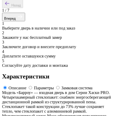
Назад
1
/
7
Вперед
1
Выберите дверь в наличии или под заказ
2
Закажите у нас бесплатный замер
3
Заключите договор и внесите предоплату
4
Доплатите оставшуюся сумму
5
Согласуйте дату доставки и монтажа
Характеристики
Описание
Параметры
Замковая система
Модель «Барроу» — входная дверь в дом Серии Хаски PRO.
Четырехкамерный стеклопакет: снабжен энергосберегающей
дистанционной рамкой из структурированной пены.
Стеклопакет такой конструкции до 73% лучше сохраняет
тепло, чем стеклопакет с алюминиевой рамкой.
Мультисистемный замок Maco обеспечивает повышенную