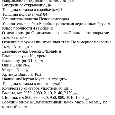
Направление открывания
Влево / Вправо
Внутреннее открывание
Да
Толщина металла в коробке (мм)
1
Толщина полотна (мм)
84
Утеплитель полотна
Пенополистирол
Утеплитель коробки
Коробка, усиленная деревянным брусом
Класс прочности
4 (высший)
Отделка внутри
Оцинкованная сталь Полимерное покрытие
1мм, «Белый»
Отделка снаружи
Оцинкованная сталь Полимерное покрытие
1мм, «Антрацит»
Дверная ручка
GreenteQ/Шлиф. н
Рамка снаружи
N1, хром
Рамка внутри
N1, хром
Окно
Окно N-Z
Модель
Барроу
Артикул
Barrou.H-Pr.2
Наличник/Портал
Муар «Антрацит»
Толщина металла в полотне (мм)
1
Количество контуров уплотнения, шт.
3
Высота, мм
2050, 2080, 2110, 2140, 2170
Ширина, мм
860, 890, 920, 950, 980, 1010,1040
Верхний замок
Мультисистемный замок Maco, GreenteQ PZ,
матовый хром