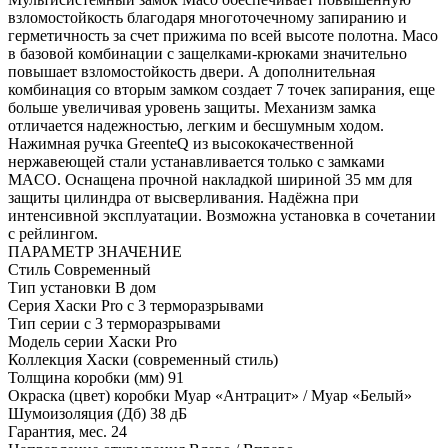
взломостойкость благодаря многоточечному запиранию и
герметичность за счет прижима по всей высоте полотна. Maco
в базовой комбинации с защелками-крюками значительно
повышает взломостойкость двери. А дополнительная
комбинация со вторым замком создает 7 точек запирания, еще
больше увеличивая уровень защиты. Механизм замка
отличается надежностью, легким и бесшумным ходом.
Нажимная ручка GreenteQ из высококачественной
нержавеющей стали устанавливается только с замками
MACO. Оснащена прочной накладкой шириной 35 мм для
защиты цилиндра от высверливания. Надёжна при
интенсивной эксплуатации. Возможна установка в сочетании
с рейлингом.
ПАРАМЕТР
ЗНАЧЕНИЕ
Стиль
Современный
Тип установки
В дом
Серия
Хаски Pro с 3 терморазрывами
Тип серии
с 3 терморазрывами
Модель серии
Хаски Pro
Коллекция
Хаски (современный стиль)
Толщина коробки (мм)
91
Окраска (цвет) коробки
Муар «Антрацит» / Муар «Белый»
Шумоизоляция (Дб)
38 дБ
Гарантия, мес.
24