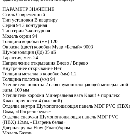
ПАРАМЕТР
ЗНАЧЕНИЕ
Стиль
Современный
Тип установки
В квартиру
Серия
94 3-контурная
Тип серии
3-контурная
Модель серии
94
Толщина коробки (мм)
120
Окраска (цвет) коробки
Муар «Белый» 9003
Шумоизоляция (Дб)
35 дБ
Гарантия, мес.
24
Направление открывания
Влево / Вправо
Внутреннее открывание
Нет
Толщина металла в коробке (мм)
1.2
Толщина полотна (мм)
94
Утеплитель полотна
2 слоя шумопоглощающей минеральной
ваты, 100 мм
Утеплитель коробки
Минеральная вата Knauf + порилекс
Класс прочности
4 (высший)
Отделка внутри
Шумопоглощающая панель MDF PVC (ПВХ)
16мм, «Шагрень белая»
Отделка снаружи
Шумопоглощающая панель MDF PVC
(ПВХ) 12мм, «Шагрень белая»
Дверная ручка
Flow (Fuaro)/хром
Модель
Базель