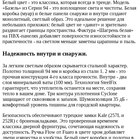
Белый цвет - это классика, которая всегда в тренде. Модель
«Базель» из Серии 94 - это воплощение света и чистоты. Белая
коробка (муар) и белые панели снаружи и внутри создают
монолитный, светлый образ. Это идеальное решение для
небольших прихожих: белый цвет не «давит» и зрительно
раздвигает границы пространства. Фактура «Шагрень белая»
на ПВХ-панелях добавляет поверхности износостойкости и
практичности - на светлом меньше заметны царапины и пыль.
Надежность внутри и снаружи.
За легким светлым образом скрывается стальной характер.
Полотно толщиной 94 мм и коробка из стали 1. 2 мм - это
прочная конструкция 4-го класса прочности. Внутри - два
слоя минеральной ваты (100 мм). Технология SteelFix
гарантирует, что утеплитель останется на месте, сохраняя
тепло в вашем доме. Три контура уплотнения Cyclone
защищают от сквозняков и запахов. Шумоизоляция 35 дБ -
комфортный уровень тишины для городской квартиры.
Безопасность обеспечивают турецкие замки Kale (257L и
252R) с броненакладками. Это проверенная временем
классика дверной фурнитуры, сочетающая надежность и
доступность. Ручка Flow от Fuaro в цвете хром добавляет
двери изящества и удобства. Белый цвет коробки и полотна в