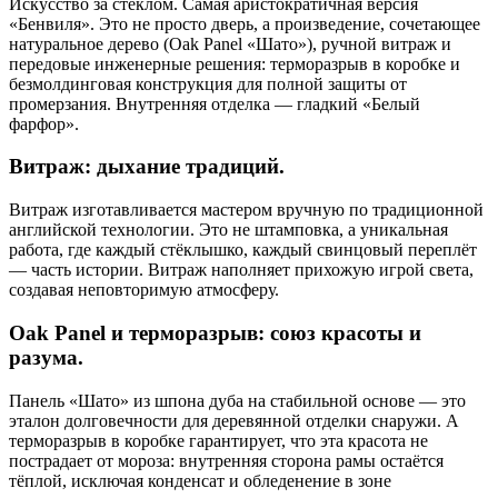
Искусство за стеклом. Самая аристократичная версия
«Бенвиля». Это не просто дверь, а произведение, сочетающее
натуральное дерево (Oak Panel «Шато»), ручной витраж и
передовые инженерные решения: терморазрыв в коробке и
безмолдинговая конструкция для полной защиты от
промерзания. Внутренняя отделка — гладкий «Белый
фарфор».
Витраж: дыхание традиций.
Витраж изготавливается мастером вручную по традиционной
английской технологии. Это не штамповка, а уникальная
работа, где каждый стёклышко, каждый свинцовый переплёт
— часть истории. Витраж наполняет прихожую игрой света,
создавая неповторимую атмосферу.
Oak Panel и терморазрыв: союз красоты и
разума.
Панель «Шато» из шпона дуба на стабильной основе — это
эталон долговечности для деревянной отделки снаружи. А
терморазрыв в коробке гарантирует, что эта красота не
пострадает от мороза: внутренняя сторона рамы остаётся
тёплой, исключая конденсат и обледенение в зоне