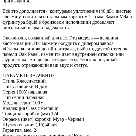
примыкания.
Всё это дополняется 4 контурами уплотнения (40 дБ), шестью
слоями утеплителя и стальным каркасом 1. 5 мм. Замки Vela и
фурнитура Squid в бронзовом исполнении добавляют
винтажный шарм и надёжность.
Эксклюзив, созданный для вас. Эта модель — вершина
кастомизации. Вы можете обсудить с дилером завода
«Стальная линия» дизайн витража, выбрать другой оттенок
панели Oak Panel, изменить цвет внутренней отделки или
фурнитуры. Это дверь, которая создаётся как штучный
продукт, отражающий ваш вкус и статус.
ПАРАМЕТР
ЗНАЧЕНИЕ
Стиль
Классический
Тип установки
В дом
Серия
100У парадная
Тип серии
парадная
Модель серии
100У
Коллекция
Classic Premium
Толщина коробки (мм)
124
Окраска (цвет) коробки
Муар «Черный»
Шумоизоляция (Дб)
40 дБ
Гарантия, мес.
24
Направление открывания
Влево / Вправо