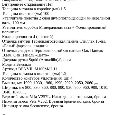
Внутреннее открывание
Нет
Толщина металла в коробке (мм)
1.5
Толщина полотна (мм)
100
Утеплитель полотна
2 слоя шумопоглощающей минеральной
ваты, 100 мм
Утеплитель коробки
Минеральная вата + Фольгированный
порилекс
Класс прочности
4 (высший)
Отделка внутри
Термовлагостойкая панель Стиллак 16мм,
«Белый фарфор», гладкий
Отделка снаружи
Термовлагостойкая панель Оак Панель
16мм, Оак Панель «Шато»
Дверная ручка
Squid (Armadillo)/бронза
Модель
Бенвиль
Артикул
BENVIL.M100M-U.11
Толщина металла в полотне (мм)
1.5
Количество контуров уплотнения, шт.
4
Высота, мм
1900, 1930, 1960, 1990, 2020, 2050, 2060
Ширина, мм
800, 830, 860, 880, 890, 920, 950, 960, 980, 1010,
1040, 1070
Верхний замок
Vela V257L, Накладка со шторками, бронза
Нижний замок
Vela V252, Врезная броненакладка, бронза
Цилиндр замка
Securemme, бронза