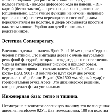
пользователей), - вводом цифрового кода на панели, - RF-
картой (бесконтактно), - через специальное приложение
(опционально). Если умные функции не нужны (например,
пришли гости), система переводится в гостевой режим
переключателем на полотне, и дверь открывается простым
нажатием кнопки. Удобно для детей и пожилых
родственников.
Эстетика Contemporary.
Внешняя отделка — панель Bjork Panel 16 мм цвета «Терра» с
чёрной патиной. Это имитация дерева с очень натуральной,
рельефной фактурой, которая выглядит дорого и естественно.
Чёрная патина подчёркивает рисунок и придаёт объём.
Внутренняя сторона — светлая панель SteelLak «Слоновая
кость» (RAL 9001). В комплекте идут сразу две ручки:
вертикальный рейлинг Boyard (80х1500 мм, чёрный муар) и
горизонтальная ручка Apecs. Это дизайнерское решение,
которое делает фасад уникальным.
Инженерная база: тепло и тишина.
Несмотря на высокотехнологичную начинку, это полноценная
дверь на платформе 92УТ. Два терморазрыва, 100 мм полотна