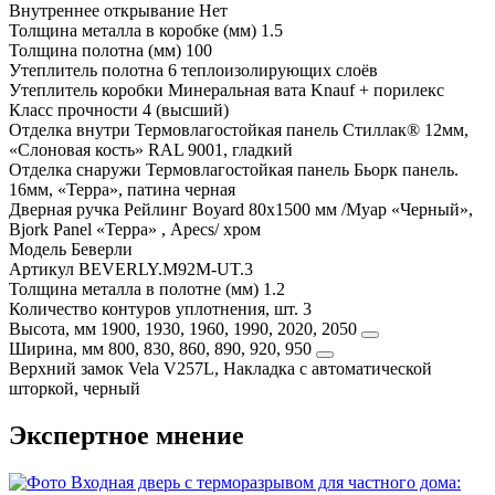
Внутреннее открывание
Нет
Толщина металла в коробке (мм)
1.5
Толщина полотна (мм)
100
Утеплитель полотна
6 теплоизолирующих слоёв
Утеплитель коробки
Минеральная вата Knauf + порилекс
Класс прочности
4 (высший)
Отделка внутри
Термовлагостойкая панель Стиллак® 12мм,
«Слоновая кость» RAL 9001, гладкий
Отделка снаружи
Термовлагостойкая панель Бьорк панель.
16мм, «Терра», патина черная
Дверная ручка
Рейлинг Boyard 80x1500 мм /Муар «Черный»,
Bjork Panel «Терра» , Apecs/ хром
Модель
Беверли
Артикул
BEVERLY.M92M-UT.3
Толщина металла в полотне (мм)
1.2
Количество контуров уплотнения, шт.
3
Высота, мм
1900, 1930, 1960, 1990, 2020, 2050
Ширина, мм
800, 830, 860, 890, 920, 950
Верхний замок
Vela V257L, Накладка с автоматической
шторкой, черный
Экспертное мнение