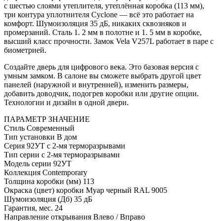
с шестью слоями утеплителя, утеплённая коробка (113 мм),
три контура уплотнителя Cyclone — всё это работает на
комфорт. Шумоизоляция 35 дБ, никаких сквозняков и
промерзаний. Сталь 1. 2 мм в полотне и 1. 5 мм в коробке,
высший класс прочности. Замок Vela V257L работает в паре с
биометрией.
Создайте дверь для цифрового века. Это базовая версия с
умным замком. В салоне вы сможете выбрать другой цвет
панелей (наружной и внутренней), изменить размеры,
добавить доводчик, подогрев коробки или другие опции.
Технологии и дизайн в одной двери.
ПАРАМЕТР
ЗНАЧЕНИЕ
Стиль
Современный
Тип установки
В дом
Серия
92УТ с 2-мя терморазрывами
Тип серии
с 2-мя терморазрывами
Модель серии
92УТ
Коллекция
Contemporary
Толщина коробки (мм)
113
Окраска (цвет) коробки
Муар черный RAL 9005
Шумоизоляция (Дб)
35 дБ
Гарантия, мес.
24
Направление открывания
Влево / Вправо