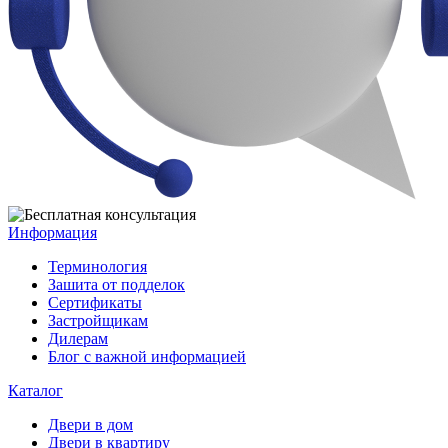
Информация
Терминология
Зашита от подделок
Сертификаты
Застройщикам
Дилерам
Блог с важной информацией
Каталог
Двери в дом
Двери в квартиру