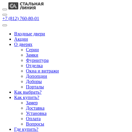
+7 (812) 760-80-01
Входные двери
Акции
О дверях
Cерии
Замки
Фурнитура
Отделка
Окна и витражи
Допопции
Доборы
Порталы
Как выбрать?
Как купить?
Замер
Доставка
Установка
Оплата
Вопросы
Где купить?