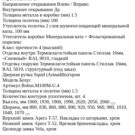
Направление открывания
Влево / Вправо
Внутреннее открывание
Да
Толщина металла в коробке (мм)
1.5
Толщина полотна (мм)
100
Утеплитель полотна
2 слоя шумопоглощающей минеральной
ваты, 100 мм
Утеплитель коробки
Минеральная вата + Фольгированный
порилекс
Класс прочности
4 (высший)
Отделка внутри
Термовлагостойкая панель Стиллак 16мм,
«Снежный» RAL 9010, гладкий
Отделка снаружи
Термовлагостойкая панель Стиллак 16мм,
RAL 5019, структурный (под заказ)
Дверная ручка
Squid (Armadillo)/хром
Модель
Бохус
Артикул
Bohus.M100M-U.4
Толщина металла в полотне (мм)
1.5
Количество контуров уплотнения, шт.
4
Высота, мм
1900, 1930, 1960, 1990, 2020, 2050, 2060
Ширина, мм
800, 830, 860, 880, 890, 920, 950, 960, 980, 1010,
1040, 1070
Верхний замок
Apecs T-57, Накладка со шторками, хром
Нижний замок
Apecs T-52, Врезная броненакладка, хром
Цилиндр замка
Vela, хром