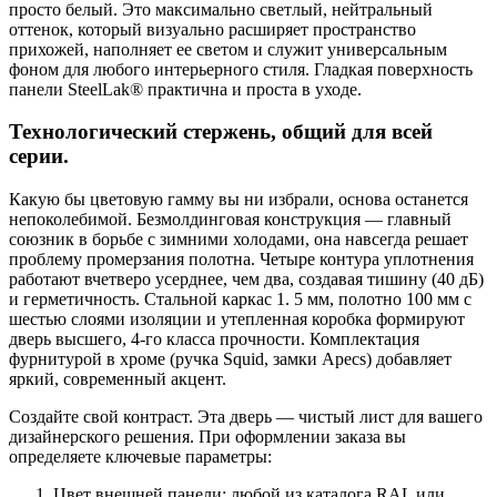
просто белый. Это максимально светлый, нейтральный
оттенок, который визуально расширяет пространство
прихожей, наполняет ее светом и служит универсальным
фоном для любого интерьерного стиля. Гладкая поверхность
панели SteelLak® практична и проста в уходе.
Технологический стержень, общий для всей
серии.
Какую бы цветовую гамму вы ни избрали, основа останется
непоколебимой. Безмолдинговая конструкция — главный
союзник в борьбе с зимними холодами, она навсегда решает
проблему промерзания полотна. Четыре контура уплотнения
работают вчетверо усерднее, чем два, создавая тишину (40 дБ)
и герметичность. Стальной каркас 1. 5 мм, полотно 100 мм с
шестью слоями изоляции и утепленная коробка формируют
дверь высшего, 4-го класса прочности. Комплектация
фурнитурой в хроме (ручка Squid, замки Apecs) добавляет
яркий, современный акцент.
Создайте свой контраст. Эта дверь — чистый лист для вашего
дизайнерского решения. При оформлении заказа вы
определяете ключевые параметры:
Цвет внешней панели: любой из каталога RAL или