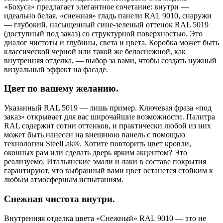
«Бохуса» предлагает элегантное сочетание: внутри —
идеально белая, «снежная» гладь панели RAL 9010, снаружи
— глубокий, насыщенный сине-зеленый оттенок RAL 5019
(доступный под заказ) со структурной поверхностью. Это
диалог чистоты и глубины, света и цвета. Коробка может быть
классической черной или такой же белоснежной, как
внутренняя отделка, — выбор за вами, чтобы создать нужный
визуальный эффект на фасаде.
Цвет по вашему желанию.
Указанный RAL 5019 — лишь пример. Ключевая фраза «под
заказ» открывает для вас широчайшие возможности. Палитра
RAL содержит сотни оттенков, и практически любой из них
может быть нанесен на внешнюю панель с помощью
технологии SteelLak®. Хотите повторить цвет кровли,
оконных рам или сделать дверь ярким акцентом? Это
реализуемо. Итальянские эмали и лаки в составе покрытия
гарантируют, что выбранный вами цвет останется стойким к
любым атмосферным испытаниям.
Снежная чистота внутри.
Внутренняя отделка цвета «Снежный» RAL 9010 — это не