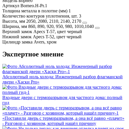
Модель
Борнео
Артикул
Borneo.H-Pr.1
Толщина металла в полотне (мм)
1
Количество контуров уплотнения, шт.
3
Высота, мм
2050, 2080, 2110, 2140, 2170
Ширина, мм
860, 890, 920, 950, 980, 1010,1040
Верхний замок
Apecs T-57, цвет черный
Нижний замок
Apecs T-52, цвет черный
Цилиндр замка
Avers, хром
Экспертное мнение
Абсолютный ноль холода: Инженерный разбор флагманской
двери «Хаски Pro»
Входные двери с терморазрывом для частного дома: полный
гид
«Поставили дверь с терморазрывом, а она всё равно «плачет»
- Разговор с хозяином, который нашёл причину