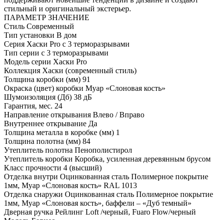
стильный и оригинальный экстерьер.
ПАРАМЕТР
ЗНАЧЕНИЕ
Стиль
Современный
Тип установки
В дом
Серия
Хаски Pro с 3 терморазрывами
Тип серии
с 3 терморазрывами
Модель серии
Хаски Pro
Коллекция
Хаски (современный стиль)
Толщина коробки (мм)
91
Окраска (цвет) коробки
Муар «Слоновая кость»
Шумоизоляция (Дб)
38 дБ
Гарантия, мес.
24
Направление открывания
Влево / Вправо
Внутреннее открывание
Да
Толщина металла в коробке (мм)
1
Толщина полотна (мм)
84
Утеплитель полотна
Пенополистирол
Утеплитель коробки
Коробка, усиленная деревянным брусом
Класс прочности
4 (высший)
Отделка внутри
Оцинкованная сталь Полимерное покрытие
1мм, Муар «Слоновая кость» RAL 1013
Отделка снаружи
Оцинкованная сталь Полимерное покрытие
1мм, Муар «Слоновая кость», баффели – «Дуб темный»
Дверная ручка
Рейлинг Loft /черный, Fuaro Flow/черный