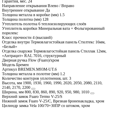
Гарантия, мес.
24
Направление открывания
Влево / Вправо
Внутреннее открывание
Да
Толщина металла в коробке (мм)
1.5
Толщина полотна (мм)
128
Утеплитель полотна
6 теплоизолирующих слоёв
Утеплитель коробки
Минеральная вата + Фольгированный
порилекс
Класс прочности
4 (высший)
Отделка внутри
Термовлагостойкая панель Стилтекс 16мм,
«Белый»
Отделка снаружи
Термовлагостойкая панель Стиллак 12мм,
«Антрацит» RAL 7016, структурный
Дверная ручка
Flow (Fuaro)/хром
Модель
Бремен
Артикул
BREMEN.M93M-UT.6
Толщина металла в полотне (мм)
1.2
Количество контуров уплотнения, шт.
3
Высота, мм
1900, 1930, 1960, 1990, 2020, 2050, 2080, 2110,
2140, 2170, 2200
Ширина, мм
800, 830, 860, 890, 920, 950, 980, 1010
Верхний замок
Fuaro Termo V-25/S
Нижний замок
Fuaro V-25/C, Врезная броненакладка, хром
Цилиндр замка
Vela 100/70+30ПР со штоком, хром