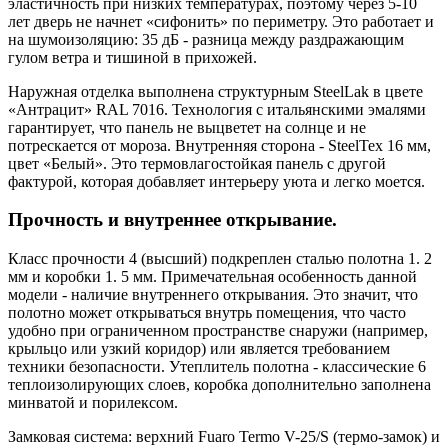
эластичность при низких температурах, поэтому через 5-10
лет дверь не начнет «сифонить» по периметру. Это работает и
на шумоизоляцию: 35 дБ - разница между раздражающим
гулом ветра и тишиной в прихожей.
Наружная отделка выполнена структурным SteelLak в цвете
«Антрацит» RAL 7016. Технология с итальянскими эмалями
гарантирует, что панель не выцветет на солнце и не
потрескается от мороза. Внутренняя сторона - SteelTex 16 мм,
цвет «Белый». Это термовлагостойкая панель с другой
фактурой, которая добавляет интерьеру уюта и легко моется.
Прочность и внутреннее открывание.
Класс прочности 4 (высший) подкреплен сталью полотна 1. 2
мм и коробки 1. 5 мм. Примечательная особенность данной
модели - наличие внутреннего открывания. Это значит, что
полотно может открываться внутрь помещения, что часто
удобно при ограниченном пространстве снаружи (например,
крыльцо или узкий коридор) или является требованием
техники безопасности. Утеплитель полотна - классические 6
теплоизолирующих слоев, коробка дополнительно заполнена
минватой и порилексом.
Замковая система: верхний Fuaro Termo V-25/S (термо-замок) и