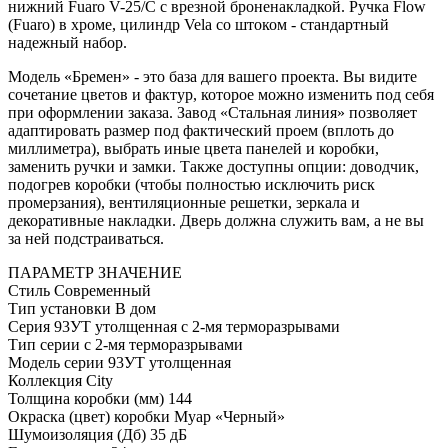
нижний Fuaro V-25/C с врезной броненакладкой. Ручка Flow
(Fuaro) в хроме, цилиндр Vela со штоком - стандартный
надежный набор.
Модель «Бремен» - это база для вашего проекта. Вы видите
сочетание цветов и фактур, которое можно изменить под себя
при оформлении заказа. Завод «Стальная линия» позволяет
адаптировать размер под фактический проем (вплоть до
миллиметра), выбрать иные цвета панелей и коробки,
заменить ручки и замки. Также доступны опции: доводчик,
подогрев коробки (чтобы полностью исключить риск
промерзания), вентиляционные решетки, зеркала и
декоративные накладки. Дверь должна служить вам, а не вы
за ней подстраиваться.
ПАРАМЕТР
ЗНАЧЕНИЕ
Стиль
Современный
Тип установки
В дом
Серия
93УТ утолщенная с 2-мя терморазрывами
Тип серии
с 2-мя терморазрывами
Модель серии
93УТ утолщенная
Коллекция
City
Толщина коробки (мм)
144
Окраска (цвет) коробки
Муар «Черный»
Шумоизоляция (Дб)
35 дБ