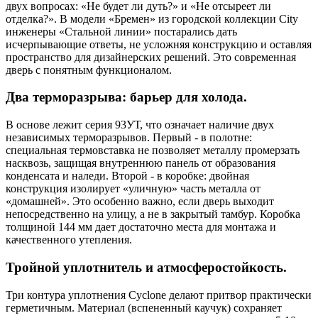
двух вопросах: «Не будет ли дуть?» и «Не отсыреет ли
отделка?». В модели «Бремен» из городской коллекции City
инженеры «Стальной линии» постарались дать
исчерпывающие ответы, не усложняя конструкцию и оставляя
пространство для дизайнерских решений. Это современная
дверь с понятным функционалом.
Два терморазрыва: барьер для холода.
В основе лежит серия 93УТ, что означает наличие двух
независимых терморазрывов. Первый - в полотне:
специальная термовставка не позволяет металлу промерзать
насквозь, защищая внутреннюю панель от образования
конденсата и наледи. Второй - в коробке: двойная
конструкция изолирует «уличную» часть металла от
«домашней». Это особенно важно, если дверь выходит
непосредственно на улицу, а не в закрытый тамбур. Коробка
толщиной 144 мм дает достаточно места для монтажа и
качественного утепления.
Тройной уплотнитель и атмосферостойкость.
Три контура уплотнения Cyclone делают притвор практически
герметичным. Материал (вспененный каучук) сохраняет