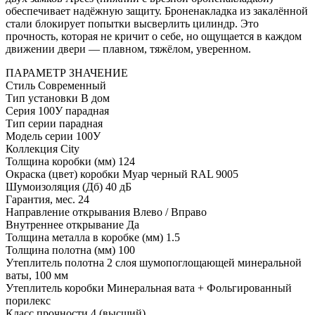
обеспечивает надёжную защиту. Броненакладка из закалённой
стали блокирует попытки высверлить цилиндр. Это
прочность, которая не кричит о себе, но ощущается в каждом
движении двери — плавном, тяжёлом, уверенном.
ПАРАМЕТР
ЗНАЧЕНИЕ
Стиль
Современный
Тип установки
В дом
Серия
100У парадная
Тип серии
парадная
Модель серии
100У
Коллекция
City
Толщина коробки (мм)
124
Окраска (цвет) коробки
Муар черный RAL 9005
Шумоизоляция (Дб)
40 дБ
Гарантия, мес.
24
Направление открывания
Влево / Вправо
Внутреннее открывание
Да
Толщина металла в коробке (мм)
1.5
Толщина полотна (мм)
100
Утеплитель полотна
2 слоя шумопоглощающей минеральной
ваты, 100 мм
Утеплитель коробки
Минеральная вата + Фольгированный
порилекс
Класс прочности
4 (высший)