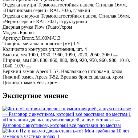
Отделка внутри
Термовлагостойкая панель Стиллак 16мм,
«Платиновый серый» RAL 7036, гладкий
Отделка снаружи
Термовлагостойкая панель Стиллак 16мм,
«Черно-серый» RAL 7021, структурный
Дверная ручка
Flow (Fuaro)/хром
Модель
Бронкс
Артикул
Bronx.M100M-U.3
Толщина металла в полотне (мм)
1.5
Количество контуров уплотнения, шт.
4
Высота, мм
1900, 1930, 1960, 1990, 2020, 2050, 2060
Ширина, мм
800, 830, 860, 880, 890, 920, 950, 960, 980, 1010,
1040, 1070
Верхний замок
Apecs T-57, Накладка со шторками, хром
Нижний замок
Apecs T-52, Врезная броненакладка, хром
Цилиндр замка
Vela, хром
Экспертное мнение
«Поставили дверь с шумоизоляцией, а шум остался» —
Разговор с акустиком, который всё расставил по местам