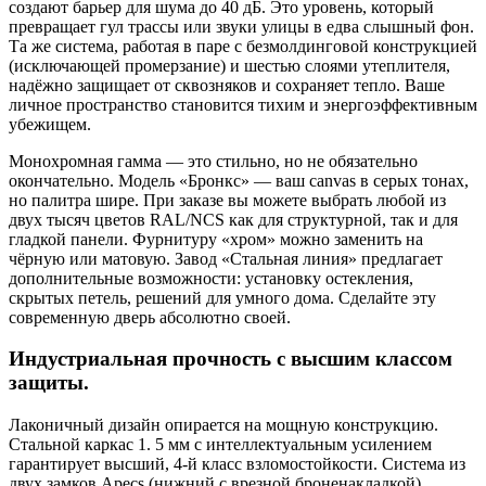
создают барьер для шума до 40 дБ. Это уровень, который
превращает гул трассы или звуки улицы в едва слышный фон.
Та же система, работая в паре с безмолдинговой конструкцией
(исключающей промерзание) и шестью слоями утеплителя,
надёжно защищает от сквозняков и сохраняет тепло. Ваше
личное пространство становится тихим и энергоэффективным
убежищем.
Монохромная гамма — это стильно, но не обязательно
окончательно. Модель «Бронкс» — ваш canvas в серых тонах,
но палитра шире. При заказе вы можете выбрать любой из
двух тысяч цветов RAL/NCS как для структурной, так и для
гладкой панели. Фурнитуру «хром» можно заменить на
чёрную или матовую. Завод «Стальная линия» предлагает
дополнительные возможности: установку остекления,
скрытых петель, решений для умного дома. Сделайте эту
современную дверь абсолютно своей.
Индустриальная прочность с высшим классом
защиты.
Лаконичный дизайн опирается на мощную конструкцию.
Стальной каркас 1. 5 мм с интеллектуальным усилением
гарантирует высший, 4-й класс взломостойкости. Система из
двух замков Apecs (нижний с врезной броненакладкой)