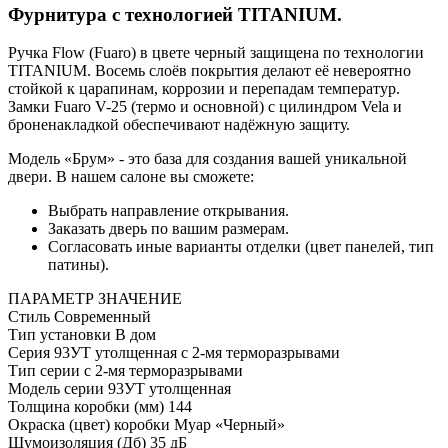
Фурнитура с технологией TITANIUM.
Ручка Flow (Fuaro) в цвете черный защищена по технологии
TITANIUM. Восемь слоёв покрытия делают её невероятно
стойкой к царапинам, коррозии и перепадам температур.
Замки Fuaro V-25 (термо и основной) с цилиндром Vela и
броненакладкой обеспечивают надёжную защиту.
Модель «Брум» - это база для создания вашей уникальной
двери. В нашем салоне вы сможете:
Выбрать направление открывания.
Заказать дверь по вашим размерам.
Согласовать иные варианты отделки (цвет панелей, тип
патины).
ПАРАМЕТР
ЗНАЧЕНИЕ
Стиль
Современный
Тип установки
В дом
Серия
93УТ утолщенная с 2-мя терморазрывами
Тип серии
с 2-мя терморазрывами
Модель серии
93УТ утолщенная
Толщина коробки (мм)
144
Окраска (цвет) коробки
Муар «Черный»
Шумоизоляция (Дб)
35 дБ