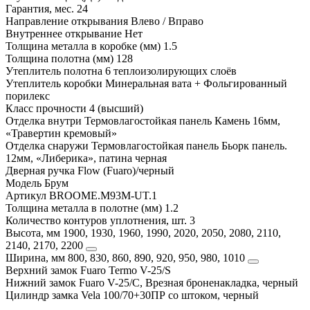
Гарантия, мес.
24
Направление открывания
Влево / Вправо
Внутреннее открывание
Нет
Толщина металла в коробке (мм)
1.5
Толщина полотна (мм)
128
Утеплитель полотна
6 теплоизолирующих слоёв
Утеплитель коробки
Минеральная вата + Фольгированный
порилекс
Класс прочности
4 (высший)
Отделка внутри
Термовлагостойкая панель Камень 16мм,
«Травертин кремовый»
Отделка снаружи
Термовлагостойкая панель Бьорк панель.
12мм, «Либерика», патина черная
Дверная ручка
Flow (Fuaro)/черный
Модель
Брум
Артикул
BROOME.M93M-UT.1
Толщина металла в полотне (мм)
1.2
Количество контуров уплотнения, шт.
3
Высота, мм
1900, 1930, 1960, 1990, 2020, 2050, 2080, 2110,
2140, 2170, 2200
Ширина, мм
800, 830, 860, 890, 920, 950, 980, 1010
Верхний замок
Fuaro Termo V-25/S
Нижний замок
Fuaro V-25/C, Врезная броненакладка, черный
Цилиндр замка
Vela 100/70+30ПР со штоком, черный