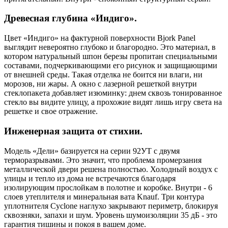
Древесная глубина «Индиго».
Цвет «Индиго» на фактурной поверхности Bjork Panel
выглядит невероятно глубоко и благородно. Это материал, в
котором натуральный шпон березы пропитан специальными
составами, подчеркивающими его рисунок и защищающими
от внешней среды. Такая отделка не боится ни влаги, ни
морозов, ни жары. А окно с лазерной решеткой внутри
стеклопакета добавляет изюминку: днем сквозь тонированное
стекло вы видите улицу, а прохожие видят лишь игру света на
решетке и свое отражение.
Инженерная защита от стихии.
Модель «Дели» базируется на серии 92УТ с двумя
терморазрывами. Это значит, что проблема промерзания
металлической двери решена полностью. Холодный воздух с
улицы и тепло из дома не встречаются благодаря
изолирующим прослойкам в полотне и коробке. Внутри - 6
слоев утеплителя и минеральная вата Knauf. Три контура
уплотнителя Cyclone наглухо закрывают периметр, блокируя
сквозняки, запахи и шум. Уровень шумоизоляции 35 дБ - это
гарантия тишины и покоя в вашем доме.