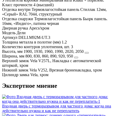
Утеплитель коробки
Минеральная вата Knauf + порилекс
Класс прочности
4 (высший)
Отделка внутри
Термовлагостойкая панель Стиллак 12мм,
«Серый» RAL 7044, структурный
Отделка снаружи
Термовлагостойкая панель Бьорк панель.
16мм, «Индиго», патина черная
Дверная ручка
Apecs/хром
Модель
Дели
Артикул
DELI.M92M-UT.3
Толщина металла в полотне (мм)
1.2
Количество контуров уплотнения, шт.
3
Высота, мм
1900, 1930, 1960, 1990, 2020, 2050
Ширина, мм
800, 830, 860, 890, 920, 950
Верхний замок
Vela V257L, Накладка с автоматической
шторкой, хром
Нижний замок
Vela V252, Врезная броненакладка, хром
Цилиндр замка
Vela, хром
Экспертное мнение
Входная дверь с терморазрывом для частного дома: когда она
действительно нужна и как не переплатить