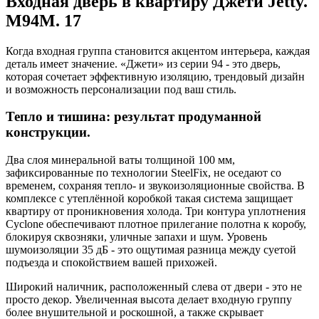
Входная дверь в квартиру Джети Jetty.
M94M. 17
Когда входная группа становится акцентом интерьера, каждая
деталь имеет значение. «Джети» из серии 94 - это дверь,
которая сочетает эффективную изоляцию, трендовый дизайн
и возможность персонализации под ваш стиль.
Тепло и тишина: результат продуманной
конструкции.
Два слоя минеральной ваты толщиной 100 мм,
зафиксированные по технологии SteelFix, не оседают со
временем, сохраняя тепло- и звукоизоляционные свойства. В
комплексе с утеплённой коробкой такая система защищает
квартиру от проникновения холода. Три контура уплотнения
Cyclone обеспечивают плотное прилегание полотна к коробу,
блокируя сквозняки, уличные запахи и шум. Уровень
шумоизоляции 35 дБ - это ощутимая разница между суетой
подъезда и спокойствием вашей прихожей.
Широкий наличник, расположенный слева от двери - это не
просто декор. Увеличенная высота делает входную группу
более внушительной и роскошной, а также скрывает