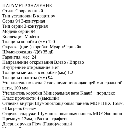
ПАРАМЕТР
ЗНАЧЕНИЕ
Стиль
Современный
Тип установки
В квартиру
Серия
94 3-контурная
Тип серии
3-контурная
Модель серии
94
Коллекция
Modern
Толщина коробки (мм)
120
Окраска (цвет) коробки
Муар «Черный»
Шумоизоляция (Дб)
35 дБ
Гарантия, мес.
24
Направление открывания
Влево / Вправо
Внутреннее открывание
Нет
Толщина металла в коробке (мм)
1.2
Толщина полотна (мм)
94
Утеплитель полотна
2 слоя шумопоглощающей минеральной
ваты, 100 мм
Утеплитель коробки
Минеральная вата Knauf + порилекс
Класс прочности
4 (высший)
Отделка внутри
Шумопоглощающая панель MDF ПВХ 16мм,
«Шагрень белая»
Отделка снаружи
Шумопоглощающая панель MDF Экошпон
Премиум 12мм, «Распил графит»
Дверная ручка
Flow (Fuaro)/черный