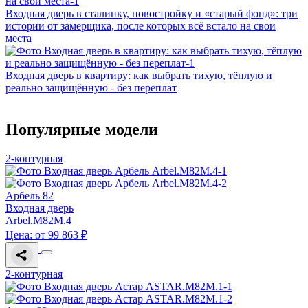
Входная дверь в сталинку, новостройку и «старый фонд»: три
истории от замерщика, после которых всё встало на свои
места
Входная дверь в квартиру: как выбрать тихую, тёплую и
реально защищённую - без переплат
Популярные модели
2-контурная
Арбель 82
Входная дверь
Arbel.M82M.4
Цена: от 99 863 ₽
2-контурная