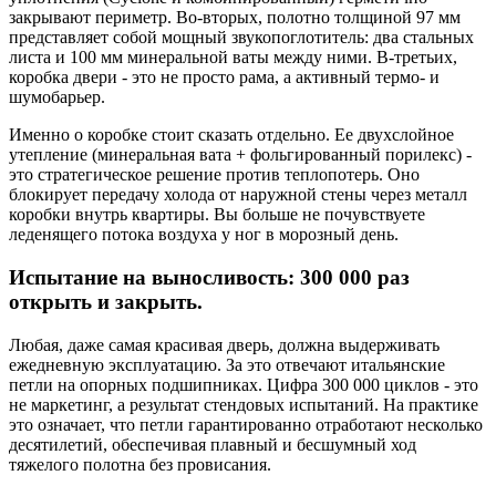
закрывают периметр. Во-вторых, полотно толщиной 97 мм
представляет собой мощный звукопоглотитель: два стальных
листа и 100 мм минеральной ваты между ними. В-третьих,
коробка двери - это не просто рама, а активный термо- и
шумобарьер.
Именно о коробке стоит сказать отдельно. Ее двухслойное
утепление (минеральная вата + фольгированный порилекс) -
это стратегическое решение против теплопотерь. Оно
блокирует передачу холода от наружной стены через металл
коробки внутрь квартиры. Вы больше не почувствуете
леденящего потока воздуха у ног в морозный день.
Испытание на выносливость: 300 000 раз
открыть и закрыть.
Любая, даже самая красивая дверь, должна выдерживать
ежедневную эксплуатацию. За это отвечают итальянские
петли на опорных подшипниках. Цифра 300 000 циклов - это
не маркетинг, а результат стендовых испытаний. На практике
это означает, что петли гарантированно отработают несколько
десятилетий, обеспечивая плавный и бесшумный ход
тяжелого полотна без провисания.