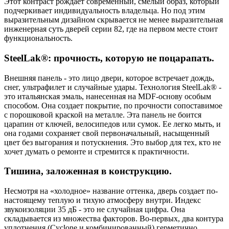
Этот контраст рождает современный, смелый образ, который
подчеркивает индивидуальность владельца. Но под этим
выразительным дизайном скрывается не менее выразительная
инженерная суть дверей серии 82, где на первом месте стоит
функциональность.
SteelLak®: прочность, которую не поцарапать.
Внешняя панель - это лицо двери, которое встречает дождь,
снег, ультрафилет и случайные удары. Технология SteelLak® -
это итальянская эмаль, нанесенная на MDF-основу особым
способом. Она создает покрытие, по прочности сопоставимое
с порошковой краской на металле. Эта панель не боится
царапин от ключей, велосипедов или сумок. Ее легко мыть, и
она годами сохраняет свой первоначальный, насыщенный
цвет без выгорания и потускнения. Это выбор для тех, кто не
хочет думать о ремонте и стремится к практичности.
Тишина, заложенная в конструкцию.
Несмотря на «холодное» название оттенка, дверь создает по-
настоящему теплую и тихую атмосферу внутри. Индекс
звукоизоляции 35 дБ - это не случайная цифра. Она
складывается из множества факторов. Во-первых, два контура
уплотнения (Cyclone и комбинированный) герметично