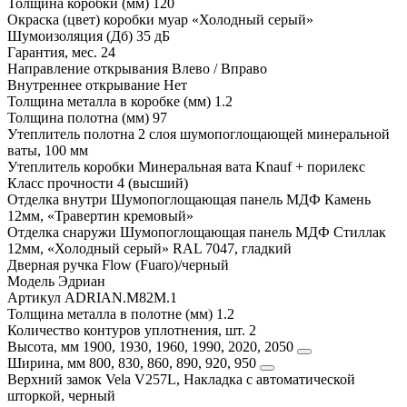
Толщина коробки (мм)
120
Окраска (цвет) коробки
муар «Холодный серый»
Шумоизоляция (Дб)
35 дБ
Гарантия, мес.
24
Направление открывания
Влево / Вправо
Внутреннее открывание
Нет
Толщина металла в коробке (мм)
1.2
Толщина полотна (мм)
97
Утеплитель полотна
2 слоя шумопоглощающей минеральной
ваты, 100 мм
Утеплитель коробки
Минеральная вата Knauf + порилекс
Класс прочности
4 (высший)
Отделка внутри
Шумопоглощающая панель МДФ Камень
12мм, «Травертин кремовый»
Отделка снаружи
Шумопоглощающая панель МДФ Стиллак
12мм, «Холодный серый» RAL 7047, гладкий
Дверная ручка
Flow (Fuaro)/черный
Модель
Эдриан
Артикул
ADRIAN.M82M.1
Толщина металла в полотне (мм)
1.2
Количество контуров уплотнения, шт.
2
Высота, мм
1900, 1930, 1960, 1990, 2020, 2050
Ширина, мм
800, 830, 860, 890, 920, 950
Верхний замок
Vela V257L, Накладка с автоматической
шторкой, черный