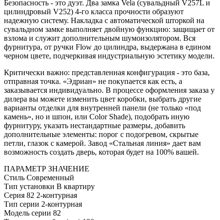
Безопасность - это дуэт. Два замка Vela (сувальдный V257L и
цилиндровый V252) 4-го класса прочности образуют
надежную систему. Накладка с автоматической шторкой на
сувальдном замке выполняет двойную функцию: защищает от
взлома и служит дополнительным шумоизолятором. Вся
фурнитура, от ручки Flow до цилиндра, выдержана в едином
черном цвете, подчеркивая индустриальную эстетику модели.
Критически важно: представленная конфигурация - это база,
отправная точка. «Эдриан» не покупается как есть, а
заказывается индивидуально. В процессе оформления заказа у
дилера вы можете изменить цвет коробки, выбрать другие
варианты отделки для внутренней панели (не только «под
камень», но и шпон, или Color Shade), подобрать иную
фурнитуру, указать нестандартные размеры, добавить
дополнительные элементы: порог с подогревом, скрытые
петли, глазок с камерой. Завод «Стальная линия» дает вам
возможность создать дверь, которая будет на 100% вашей.
ПАРАМЕТР
ЗНАЧЕНИЕ
Стиль
Современный
Тип установки
В квартиру
Серия
82 2-контурная
Тип серии
2-контурная
Модель серии
82