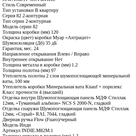
Стиль
Современный
Тип установки
В квартиру
Серия
82 2-контурная
Тип серии
2-контурная
Модель серии
82
Толщина коробки (мм)
120
Окраска (цвет) коробки
Муар «Антрацит»
Шумоизоляция (Дб)
35 дБ
Гарантия, мес.
24
Направление открывания
Влево / Вправо
Внутреннее открывание
Нет
Толщина металла в коробке (мм)
1.2
Толщина полотна (мм)
97
Утеплитель полотна
2 слоя шумопоглощающей минеральной
ваты, 100 мм
Утеплитель коробки
Минеральная вата Knauf + порилекс
Класс прочности
4 (высший)
Отделка внутри
Шумопоглощающая панель МДФ Стиллак
12мм, «Туманный альбион» NCS S 2000-N, гладкий
Отделка снаружи
Шумопоглощающая панель МДФ Стиллак
12мм, «Серый» RAL 7044, гладкий
Дверная ручка
Flow (Fuaro)/черный
Модель
Инди
Артикул
INDIE.M82M.1
Толщина металла в полотне (мм)
1.2