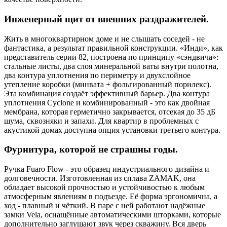
Инженерный щит от внешних раздражителей.
Жить в многоквартирном доме и не слышать соседей - не
фантастика, а результат правильной конструкции. «Инди», как
представитель серии 82, построена по принципу «сэндвича»:
стальные листы, два слоя минеральной ваты внутри полотна,
два контура уплотнения по периметру и двухслойное
утепление коробки (минвата + фольгированный порилекс).
Эта комбинация создаёт эффективный барьер. Два контура
уплотнения Cyclone и комбинированный - это как двойная
мембрана, которая герметично закрывается, отсекая до 35 дБ
шума, сквозняки и запахи. Для квартир в проблемных с
акустикой домах доступна опция установки третьего контура.
Фурнитура, которой не страшны годы.
Ручка Fuaro Flow - это образец индустриального дизайна и
долговечности. Изготовленная из сплава ZAMAK, она
обладает высокой прочностью и устойчивостью к любым
атмосферным явлениям в подъезде. Её форма эргономична, а
ход - плавный и чёткий. В паре с ней работают надёжные
замки Vela, оснащённые автоматическими шторками, которые
дополнительно заглушают звук через скважину. Вся дверь