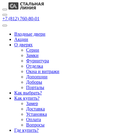
+7 (812) 760-80-01
Входные двери
Акции
О дверях
Cерии
Замки
Фурнитура
Отделка
Окна и витражи
Допопции
Доборы
Порталы
Как выбрать?
Как купить?
Замер
Доставка
Установка
Оплата
Вопросы
Где купить?