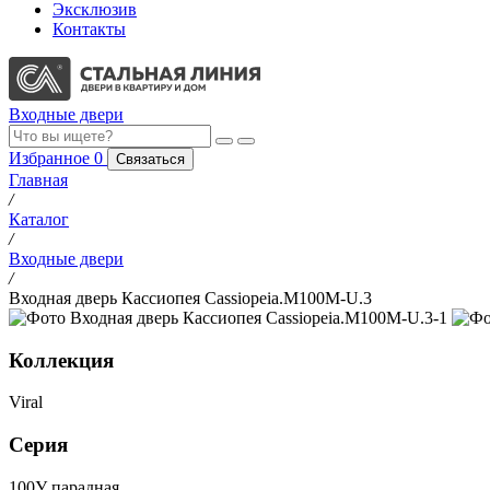
Эксклюзив
Контакты
Входные двери
Избранное
0
Связаться
Главная
/
Каталог
/
Входные двери
/
Входная дверь Кассиопея Cassiopeia.M100M-U.3
Коллекция
Viral
Серия
100У парадная