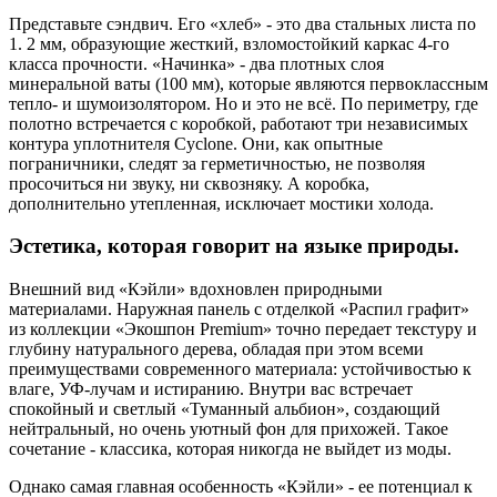
Представьте сэндвич. Его «хлеб» - это два стальных листа по
1. 2 мм, образующие жесткий, взломостойкий каркас 4-го
класса прочности. «Начинка» - два плотных слоя
минеральной ваты (100 мм), которые являются первоклассным
тепло- и шумоизолятором. Но и это не всё. По периметру, где
полотно встречается с коробкой, работают три независимых
контура уплотнителя Cyclone. Они, как опытные
пограничники, следят за герметичностью, не позволяя
просочиться ни звуку, ни сквозняку. А коробка,
дополнительно утепленная, исключает мостики холода.
Эстетика, которая говорит на языке природы.
Внешний вид «Кэйли» вдохновлен природными
материалами. Наружная панель с отделкой «Распил графит»
из коллекции «Экошпон Premium» точно передает текстуру и
глубину натурального дерева, обладая при этом всеми
преимуществами современного материала: устойчивостью к
влаге, УФ-лучам и истиранию. Внутри вас встречает
спокойный и светлый «Туманный альбион», создающий
нейтральный, но очень уютный фон для прихожей. Такое
сочетание - классика, которая никогда не выйдет из моды.
Однако самая главная особенность «Кэйли» - ее потенциал к