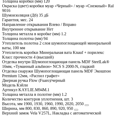
Толщина коробки (мм)
120
Окраска (цвет) коробки
муар «Черный» / муар «Снежный» Ral
9016
Шумоизоляция (Дб)
35 дБ
Гарантия, мес.
24
Направление открывания
Влево / Вправо
Внутреннее открывание
Нет
Толщина металла в коробке (мм)
1.2
Толщина полотна (мм)
94
Утеплитель полотна
2 слоя шумопоглощающей минеральной
ваты, 100 мм
Утеплитель коробки
Минеральная вата Knauf + порилекс
Класс прочности
4 (высший)
Отделка внутри
Шумопоглощающая панель MDF SteelLak®
16мм, «Туманный альбион» NCS S 2000-N, гладкий
Отделка снаружи
Шумопоглощающая панель MDF Экошпон
Premium 12мм, «Распил графит»
Дверная ручка
Flow (Fuaro)/черный
Модель
Кэйли
Артикул
KAYLIE.M94M.1
Толщина металла в полотне (мм)
1.2
Количество контуров уплотнения, шт.
3
Высота, мм
1900, 1930, 1960, 1990, 2020, 2050
Ширина, мм
800, 830, 860, 890, 920, 950
Верхний замок
Vela V257L, Накладка с автоматической