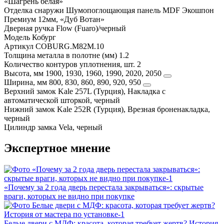
«Шагрень белая»
Отделка снаружи
Шумопоглощающая панель MDF Экошпон
Премиум 12мм, «Дуб Вотан»
Дверная ручка
Flow (Fuaro)/черный
Модель
Кобург
Артикул
COBURG.M82M.10
Толщина металла в полотне (мм)
1.2
Количество контуров уплотнения, шт.
2
Высота, мм
1900, 1930, 1960, 1990, 2020, 2050
Ширина, мм
800, 830, 860, 890, 920, 950
Верхний замок
Kale 257L (Турция), Накладка с
автоматической шторкой, черный
Нижний замок
Kale 252R (Турция), Врезная броненакладка,
черный
Цилиндр замка
Vela, черный
Экспертное мнение
«Почему за 2 года дверь перестала закрываться»: скрытые
враги, которых не видно при покупке
Белые двери с МДФ: красота, которая требует жертв? История