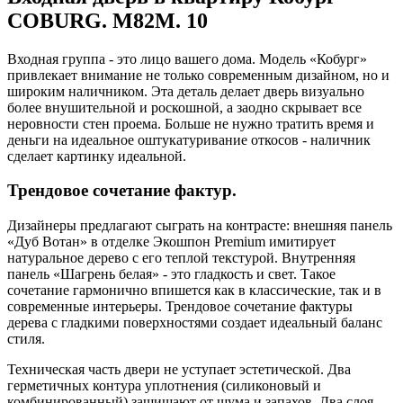
COBURG. M82M. 10
Входная группа - это лицо вашего дома. Модель «Кобург»
привлекает внимание не только современным дизайном, но и
широким наличником. Эта деталь делает дверь визуально
более внушительной и роскошной, а заодно скрывает все
неровности стен проема. Больше не нужно тратить время и
деньги на идеальное оштукатуривание откосов - наличник
сделает картинку идеальной.
Трендовое сочетание фактур.
Дизайнеры предлагают сыграть на контрасте: внешняя панель
«Дуб Вотан» в отделке Экошпон Premium имитирует
натуральное дерево с его теплой текстурой. Внутренняя
панель «Шагрень белая» - это гладкость и свет. Такое
сочетание гармонично впишется как в классические, так и в
современные интерьеры. Трендовое сочетание фактуры
дерева с гладкими поверхностями создает идеальный баланс
стиля.
Техническая часть двери не уступает эстетической. Два
герметичных контура уплотнения (силиконовый и
комбинированный) защищают от шума и запахов. Два слоя