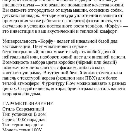
внешнего шума — это реальное повышение качества жизни.
Вы сможете отгородиться от шума машин, соседских собак,
детских площадок. Четыре контура уплотнения и защита от
промерзания также работают на энергоэффективность, что
актуально в условиях постоянного роста тарифов. «Корфу» —
это инвестиция в ваш акустический и тепловой комфорт.
Универсальность «Корфу» делает её идеальной базой для
кастомизации. Цвет «платиновый серый» —
беспроигрышный, но вы можете выбрать любой другой
нейтральный или, наоборот, яркий цвет для внешней панели.
Возможность выбора цвета коробки (чёрный или белый)
поможет вам либо слиться с фасадом, либо создать
контрастную рамку. Внутренний белый можно заменить на
панель с текстурой дерева (экошпон или ПВХ) для более
тёплой атмосферы. Фурнитуру Flow можно заказать в разных
цветах. Создайте дверь, которая будет отражать стиль вашего
«городского» дома.
ПАРАМЕТР
ЗНАЧЕНИЕ
Стиль
Современный
Тип установки
В дом
Серия
100У парадная
Тип серии
парадная
Модель серии
100У