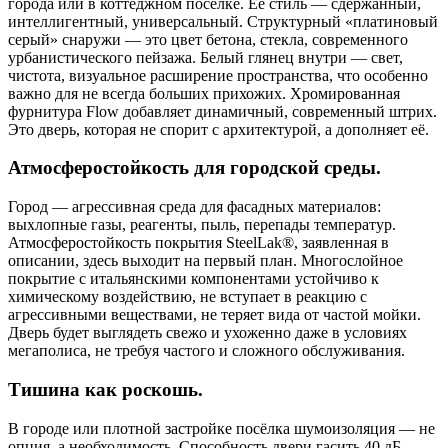
города или в коттеджном посёлке. Её стиль — сдержанный,
интеллигентный, универсальный. Структурный «платиновый
серый» снаружи — это цвет бетона, стекла, современного
урбанистического пейзажа. Белый глянец внутри — свет,
чистота, визуальное расширение пространства, что особенно
важно для не всегда больших прихожих. Хромированная
фурнитура Flow добавляет динамичный, современный штрих.
Это дверь, которая не спорит с архитектурой, а дополняет её.
Атмосферостойкость для городской среды.
Город — агрессивная среда для фасадных материалов:
выхлопные газы, реагенты, пыль, перепады температур.
Атмосферостойкость покрытия SteelLak®, заявленная в
описании, здесь выходит на первый план. Многослойное
покрытие с итальянскими компонентами устойчиво к
химическому воздействию, не вступает в реакцию с
агрессивными веществами, не теряет вида от частой мойки.
Дверь будет выглядеть свежо и ухоженно даже в условиях
мегаполиса, не требуя частого и сложного обслуживания.
Тишина как роскошь.
В городе или плотной застройке посёлка шумоизоляция — не
опция, а необходимость. Способность двери гасить 40 дБ