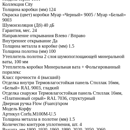
Коллекция
City
Толщина коробки (мм)
124
Окраска (цвет) коробки
Муар «Черный» 9005 / Муар «Белый»
9003
Шумоизоляция (Дб)
40 дБ
Гарантия, мес.
24
Направление открывания
Влево / Вправо
Внутреннее открывание
Да
Толщина металла в коробке (мм)
1.5
Толщина полотна (мм)
100
Утеплитель полотна
2 слоя шумопоглощающей минеральной
ваты, 100 мм
Утеплитель коробки
Минеральная вата + Фольгированный
порилекс
Класс прочности
4 (высший)
Отделка внутри
Термовлагостойкая панель Стиллак 16мм,
«Белый» RAL 9003, гладкий
Отделка снаружи
Термовлагостойкая панель Стиллак 16мм,
«Платиновый серый» RAL 7036, структурный
Дверная ручка
Flow (Fuaro)/хром
Модель
Корфу
Артикул
Corfu.M100M-U.5
Толщина металла в полотне (мм)
1.5
Количество контуров уплотнения, шт.
4
Высота, мм
1900, 1930, 1960, 1990, 2020, 2050, 2060