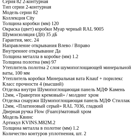
Серия
82 2-контурная
Тип серии
2-контурная
Модель серии
82
Коллекция
City
Толщина коробки (мм)
120
Окраска (цвет) коробки
Муар черный RAL 9005
Шумоизоляция (Дб)
35 дБ
Гарантия, мес.
24
Направление открывания
Влево / Вправо
Внутреннее открывание
Да
Толщина металла в коробке (мм)
1.2
Толщина полотна (мм)
97
Утеплитель полотна
2 слоя шумопоглощающей минеральной
ваты, 100 мм
Утеплитель коробки
Минеральная вата Knauf + порилекс
Класс прочности
4 (высший)
Отделка внутри
Шумопоглощающая панель МДФ Камень
12мм, «Травертин кремовый» / молдинг хром
Отделка снаружи
Шумопоглощающая панель МДФ Стиллак
12мм, «Платиновый серый» RAL 7036, гладкий
Дверная ручка
Flow (Fuaro)/матовый хром
Модель
Квинс
Артикул
KVINS.M82M.2
Толщина металла в полотне (мм)
1.2
Количество контуров уплотнения, шт.
2