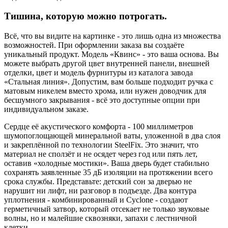
Тишина, которую можно потрогать.
Всё, что вы видите на картинке - это лишь одна из множества
возможностей. При оформлении заказа вы создаёте
уникальный продукт. Модель «Квинс» - это ваша основа. Вы
можете выбрать другой цвет внутренней панели, внешней
отделки, цвет и модель фурнитуры из каталога завода
«Стальная линия». Допустим, вам больше подходит ручка с
матовым никелем вместо хрома, или нужен доводчик для
бесшумного закрывания - всё это доступные опции при
индивидуальном заказе.
Сердце её акустического комфорта - 100 миллиметров
шумопоглощающей минеральной ваты, уложенной в два слоя
и закреплённой по технологии SteelFix. Это значит, что
материал не сползёт и не осядет через год или пять лет,
оставив «холодные мостики». Ваша дверь будет стабильно
сохранять заявленные 35 дБ изоляции на протяжении всего
срока службы. Представьте: детский сон за дверью не
нарушит ни лифт, ни разговор в подъезде. Два контура
уплотнения - комбинированный и Cyclone - создают
герметичный затвор, который отсекает не только звуковые
волны, но и малейшие сквозняки, запахи с лестничной
клетки.