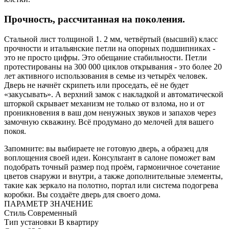
Прочность, рассчитанная на поколения.
Стальной лист толщиной 1. 2 мм, четвёртый (высший) класс
прочности и итальянские петли на опорных подшипниках -
это не просто цифры. Это обещание стабильности. Петли
протестированы на 300 000 циклов открывания - это более 20
лет активного использования в семье из четырёх человек.
Дверь не начнёт скрипеть или проседать, её не будет
«закусывать». А верхний замок с накладкой и автоматической
шторкой скрывает механизм не только от взлома, но и от
проникновения в ваш дом ненужных звуков и запахов через
замочную скважину. Всё продумано до мелочей для вашего
покоя.
Запомните: вы выбираете не готовую дверь, а образец для
воплощения своей идеи. Консультант в салоне поможет вам
подобрать точный размер под проём, гармоничное сочетание
цветов снаружи и внутри, а также дополнительные элементы,
такие как зеркало на полотно, портал или система подогрева
коробки. Вы создаёте дверь для своего дома.
ПАРАМЕТР
ЗНАЧЕНИЕ
Стиль
Современный
Тип установки
В квартиру