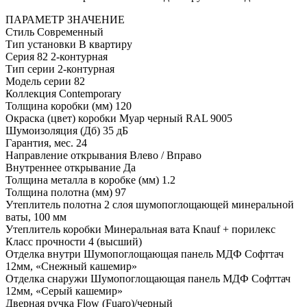
ПАРАМЕТР
ЗНАЧЕНИЕ
Стиль
Современный
Тип установки
В квартиру
Серия
82 2-контурная
Тип серии
2-контурная
Модель серии
82
Коллекция
Contemporary
Толщина коробки (мм)
120
Окраска (цвет) коробки
Муар черный RAL 9005
Шумоизоляция (Дб)
35 дБ
Гарантия, мес.
24
Направление открывания
Влево / Вправо
Внутреннее открывание
Да
Толщина металла в коробке (мм)
1.2
Толщина полотна (мм)
97
Утеплитель полотна
2 слоя шумопоглощающей минеральной
ваты, 100 мм
Утеплитель коробки
Минеральная вата Knauf + порилекс
Класс прочности
4 (высший)
Отделка внутри
Шумопоглощающая панель МДФ Софттач
12мм, «Снежный кашемир»
Отделка снаружи
Шумопоглощающая панель МДФ Софттач
12мм, «Серый кашемир»
Дверная ручка
Flow (Fuaro)/черный