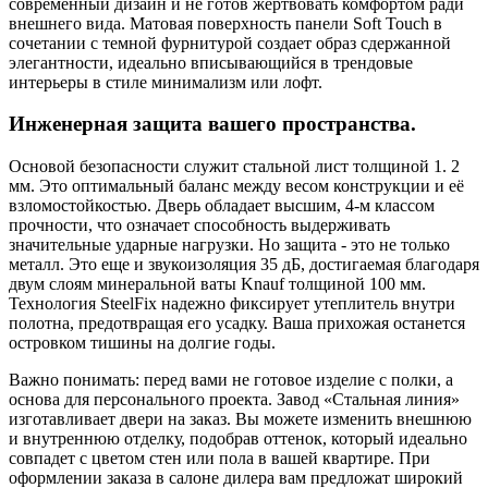
современный дизайн и не готов жертвовать комфортом ради
внешнего вида. Матовая поверхность панели Soft Touch в
сочетании с темной фурнитурой создает образ сдержанной
элегантности, идеально вписывающийся в трендовые
интерьеры в стиле минимализм или лофт.
Инженерная защита вашего пространства.
Основой безопасности служит стальной лист толщиной 1. 2
мм. Это оптимальный баланс между весом конструкции и её
взломостойкостью. Дверь обладает высшим, 4-м классом
прочности, что означает способность выдерживать
значительные ударные нагрузки. Но защита - это не только
металл. Это еще и звукоизоляция 35 дБ, достигаемая благодаря
двум слоям минеральной ваты Knauf толщиной 100 мм.
Технология SteelFix надежно фиксирует утеплитель внутри
полотна, предотвращая его усадку. Ваша прихожая останется
островком тишины на долгие годы.
Важно понимать: перед вами не готовое изделие с полки, а
основа для персонального проекта. Завод «Стальная линия»
изготавливает двери на заказ. Вы можете изменить внешнюю
и внутреннюю отделку, подобрав оттенок, который идеально
совпадет с цветом стен или пола в вашей квартире. При
оформлении заказа в салоне дилера вам предложат широкий