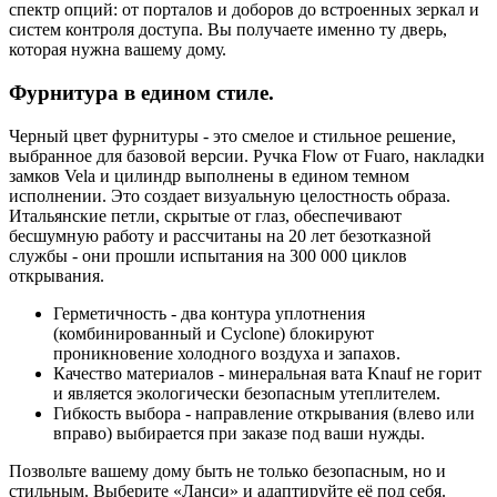
спектр опций: от порталов и доборов до встроенных зеркал и
систем контроля доступа. Вы получаете именно ту дверь,
которая нужна вашему дому.
Фурнитура в едином стиле.
Черный цвет фурнитуры - это смелое и стильное решение,
выбранное для базовой версии. Ручка Flow от Fuaro, накладки
замков Vela и цилиндр выполнены в едином темном
исполнении. Это создает визуальную целостность образа.
Итальянские петли, скрытые от глаз, обеспечивают
бесшумную работу и рассчитаны на 20 лет безотказной
службы - они прошли испытания на 300 000 циклов
открывания.
Герметичность - два контура уплотнения
(комбинированный и Cyclone) блокируют
проникновение холодного воздуха и запахов.
Качество материалов - минеральная вата Knauf не горит
и является экологически безопасным утеплителем.
Гибкость выбора - направление открывания (влево или
вправо) выбирается при заказе под ваши нужды.
Позвольте вашему дому быть не только безопасным, но и
стильным. Выберите «Ланси» и адаптируйте её под себя.