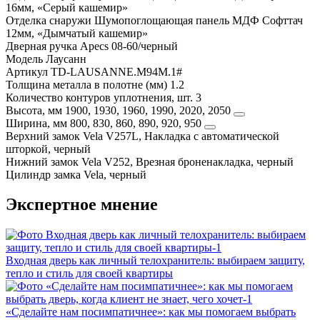
16мм, «Серый кашемир»
Отделка снаружи
Шумопоглощающая панель МДФ Софттач
12мм, «Дымчатый кашемир»
Дверная ручка
Apecs 08-60/черный
Модель
Лаусанн
Артикул
TD-LAUSANNE.M94M.1#
Толщина металла в полотне (мм)
1.2
Количество контуров уплотнения, шт.
3
Высота, мм
1900, 1930, 1960, 1990, 2020, 2050
Ширина, мм
800, 830, 860, 890, 920, 950
Верхний замок
Vela V257L, Накладка с автоматической
шторкой, черный
Нижний замок
Vela V252, Врезная броненакладка, черный
Цилиндр замка
Vela, черный
Экспертное мнение
Входная дверь как личный телохранитель: выбираем защиту,
тепло и стиль для своей квартиры
«Сделайте нам посимпатичнее»: как мы помогаем выбрать