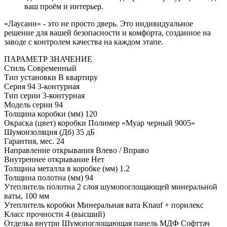
ваш проём и интерьер.
«Лаусанн» - это не просто дверь. Это индивидуальное
решение для вашей безопасности и комфорта, созданное на
заводе с контролем качества на каждом этапе.
ПАРАМЕТР
ЗНАЧЕНИЕ
Стиль
Современный
Тип установки
В квартиру
Серия
94 3-контурная
Тип серии
3-контурная
Модель серии
94
Толщина коробки (мм)
120
Окраска (цвет) коробки
Полимер «Муар черный 9005»
Шумоизоляция (Дб)
35 дБ
Гарантия, мес.
24
Направление открывания
Влево / Вправо
Внутреннее открывание
Нет
Толщина металла в коробке (мм)
1.2
Толщина полотна (мм)
94
Утеплитель полотна
2 слоя шумопоглощающей минеральной
ваты, 100 мм
Утеплитель коробки
Минеральная вата Knauf + порилекс
Класс прочности
4 (высший)
Отделка внутри
Шумопоглощающая панель МДФ Софттач