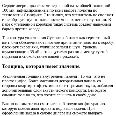
Сердце двери - два слоя минеральной ваты общей толщиной
100 мм, зафиксированные по всей высоте полотна по
технологии Стилфикс. Это значит, что утеплитель не сползает
и не образует пустот даже после многих лет эксплуатации. В
паре с утеплённой коробкой такая система создаёт надёжный
барьер против холода.
Три контура уплотнения Cyclone работают как герметичный
щит: они обеспечивают плотное прилегание полотна к коробу,
блокируя сквозняки, уличные запахи и шум. Уровень
шумоизоляции 35 дБ - это ощутимая разница между суетой
подъезда и спокойствием вашей прихожей.
Толщина, которая имеет значение.
Увеличенная толщина внутренней панели - 16 мм - это не
просто цифра. Более массивная декоративная панель со
стороны квартиры эффективно гасит громкие звуки, добавляя
дополнительный слой акустического комфорта. Вы будете
слышать только то, что хотите слышать в своём доме.
Важно понимать: вы смотрите на базовую конфигурацию,
которую можно адаптировать под ваши задачи. При
оформлении заказа в салоне дилера вы сможете выбрать