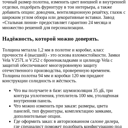
точный размер полотна, изменить цвет внешней и внутренней
отделки, подобрать фурнитуру в тон интерьера, а также
добавить опции: доводчик, вентиляционную решётку, глазок с
широким углом обзора или декоративные вставки. Завод
«Стальная линия» предоставляет гарантию 24 месяца и
множество решений для персонализации.
Надёжность, которой можно доверять.
Толщина металла 1,2 мм в полотне и коробке, класс
прочности 4 (высший) - это основа взломостойкости. Замки
Vela V257L и V252 с броненакладками и цилиндр Vela с
защитой обеспечивают многоуровневую защиту
отечественного производства, проверенную временем.
Толщина полотна 94 мм и коробки 120 мм придают
конструкции солидность и жёсткость.
Что вы получаете в базе: шумоизоляция 35 дБ, три
контура уплотнения, утеплитель 100 мм, утолщённая
внутренняя панель.
Что можно изменить при заказе: размеры, цвета
панелей, тип фурнитуры, комплектацию замками,
дополнительные опции.
Где оформить заказ: в авторизованном салоне дилера,
где специалист поможет подобрать конфигурацию под