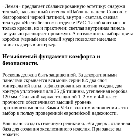
«Леман» предлагает сбалансированную эстетику: снаружи -
теплый, насыщенный оттенок «Шабо» на панели Concord с
благородной черной патиной, внутри - светлая, свежая
текстура «Ясеня белого» в отделке PVC. Такой контраст не
только красив, но и практичен: светлая внутренняя панель
визуально расширяет прихожую. А возможность выбора цвета
коробки (черный или белый муар) позволяет идеально
вписать дверь в интерьер.
Незыблемый фундамент комфорта и
безопасности.
Роскошь должна быть защищенной. За декоративными
панелями скрывается вся мощь серии 82: два слоя
минеральной ваты, зафиксированных против усадки, два
контура уплотнения для 35 дБ тишины, утепленная коробка
120 мм. Стальной каркас толщиной 1. 2 мм и 4-й класс
прочности обеспечивают высший уровень
противовзломности. Замки Vela в золотом исполнении - это
выбор в пользу проверенной европейской надежности.
Ваш шанс создать семейную реликвию. Эта дверь - отличная
база для создания эксклюзивного изделия. При заказе вы
можете: