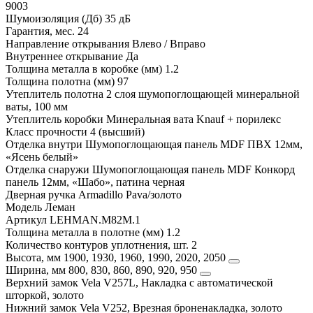
9003
Шумоизоляция (Дб)
35 дБ
Гарантия, мес.
24
Направление открывания
Влево / Вправо
Внутреннее открывание
Да
Толщина металла в коробке (мм)
1.2
Толщина полотна (мм)
97
Утеплитель полотна
2 слоя шумопоглощающей минеральной
ваты, 100 мм
Утеплитель коробки
Минеральная вата Knauf + порилекс
Класс прочности
4 (высший)
Отделка внутри
Шумопоглощающая панель MDF ПВХ 12мм,
«Ясень белый»
Отделка снаружи
Шумопоглощающая панель MDF Конкорд
панель 12мм, «Шабо», патина черная
Дверная ручка
Armadillo Pava/золото
Модель
Леман
Артикул
LEHMAN.M82M.1
Толщина металла в полотне (мм)
1.2
Количество контуров уплотнения, шт.
2
Высота, мм
1900, 1930, 1960, 1990, 2020, 2050
Ширина, мм
800, 830, 860, 890, 920, 950
Верхний замок
Vela V257L, Накладка с автоматической
шторкой, золото
Нижний замок
Vela V252, Врезная броненакладка, золото