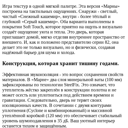
Игра текстур в одной мягкой палитре. Эта версия «Марны»
построена на тактильных ощущениях. Снаружи - светлый,
чистый «Снежный кашемир», внутри - более тёплый и
глубокий «Серый кашемир». Оба варианта выполнены в
покрытии Soft Touch, которое приятно на ощупь и визуально
создаёт ощущение уюта и тепла. Это дверь, которая
приглашает домой, мягко отделяя внутреннее пространство от
внешнего. И, как и положено представителю серии 82, она
делает это не только визуально, но и физически, создавая
надёжный барьер для шума и холода.
Конструкция, которая хранит тишину годами.
Эффективная звукоизоляция - это вопрос сохранения свойств
материалов. В «Марне» два слоя минеральной ваты (100 мм)
зафиксированы по технологии SteelFix. Это означает, что
утеплитель жёстко закреплён в конструкции полотна и не
может осесть или уплотниться под действием времени и
гравитации. Следовательно, дверь не теряет своих
изоляционных качеств. В сочетании с двумя контурами
уплотнения (Cyclone и комбинированный) и массивной
утеплённой коробкой (120 мм) это обеспечивает стабильный
уровень шумоподавления в 35 дБ. Ваш уютный интерьер
останется тихим и защищённым.