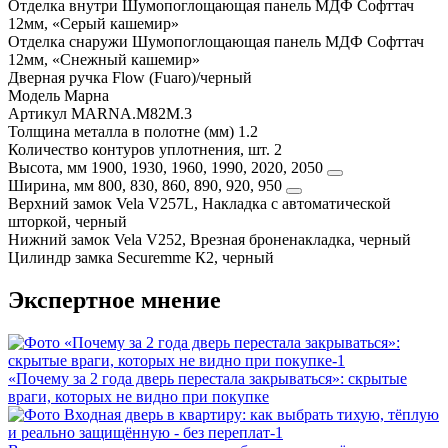
Отделка внутри
Шумопоглощающая панель МДФ Софттач
12мм, «Серый кашемир»
Отделка снаружи
Шумопоглощающая панель МДФ Софттач
12мм, «Снежный кашемир»
Дверная ручка
Flow (Fuaro)/черный
Модель
Марна
Артикул
MARNA.M82M.3
Толщина металла в полотне (мм)
1.2
Количество контуров уплотнения, шт.
2
Высота, мм
1900, 1930, 1960, 1990, 2020, 2050
Ширина, мм
800, 830, 860, 890, 920, 950
Верхний замок
Vela V257L, Накладка с автоматической
шторкой, черный
Нижний замок
Vela V252, Врезная броненакладка, черный
Цилиндр замка
Securemme К2, черный
Экспертное мнение
«Почему за 2 года дверь перестала закрываться»: скрытые
враги, которых не видно при покупке