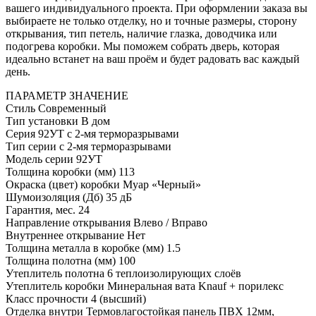
вашего индивидуального проекта. При оформлении заказа вы
выбираете не только отделку, но и точные размеры, сторону
открывания, тип петель, наличие глазка, доводчика или
подогрева коробки. Мы поможем собрать дверь, которая
идеально встанет на ваш проём и будет радовать вас каждый
день.
ПАРАМЕТР
ЗНАЧЕНИЕ
Стиль
Современный
Тип установки
В дом
Серия
92УТ с 2-мя терморазрывами
Тип серии
с 2-мя терморазрывами
Модель серии
92УТ
Толщина коробки (мм)
113
Окраска (цвет) коробки
Муар «Черный»
Шумоизоляция (Дб)
35 дБ
Гарантия, мес.
24
Направление открывания
Влево / Вправо
Внутреннее открывание
Нет
Толщина металла в коробке (мм)
1.5
Толщина полотна (мм)
100
Утеплитель полотна
6 теплоизолирующих слоёв
Утеплитель коробки
Минеральная вата Knauf + порилекс
Класс прочности
4 (высший)
Отделка внутри
Термовлагостойкая панель ПВХ 12мм,