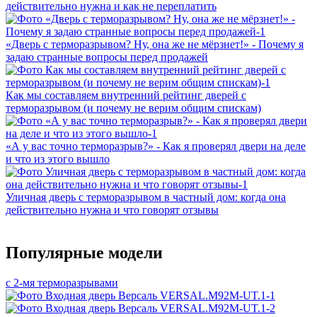
действительно нужна и как не переплатить
«Дверь с терморазрывом? Ну, она же не мёрзнет!» - Почему я
задаю странные вопросы перед продажей
Как мы составляем внутренний рейтинг дверей с
терморазрывом (и почему не верим общим спискам)
«А у вас точно терморазрыв?» - Как я проверял двери на деле
и что из этого вышло
Уличная дверь с терморазрывом в частный дом: когда она
действительно нужна и что говорят отзывы
Популярные модели
с 2-мя терморазрывами