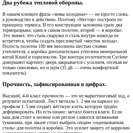
Два рубежа тепловой обороны.
В нашем климате фраза «зимы холодные» — не просто слова,
а руководство к действию. Поэтому «Нестор» построен по
принципу термоса. В его конструкции заложены сразу два
терморазрыва: один в самом полотне, второй — в коробке.
Это значит, что сталь снаружи и сталь внутри никогда не
встретятся, чтобы создать пресловутый «мостик холода».
Полость полотна 100 мм заполнена шестью слоями
утеплителя, а коробка дополнительно утеплена минеральной
ватой Knauf и порилексом. Три контура уплотнителя Cyclone
довершают картину: дверь закрывается с усилием, отсекая не
только сквозняки, но и шум (35 дБ — очень комфортный
показатель).
Прочность, зафиксированная в цифрах.
Высший, 4-й класс прочности — это не маркетинговый ход, а
результат испытаний. Лист металла 1. 2 мм на каркасе из
профиля 1. 5 мм создаёт жёсткую клеть, которую трудно
деформировать. Но есть нюанс: металл боится влаги. Если
ваш дом стоит в низине или регион славится затяжными
туманами, при заказе стоит выбрать опцию «оцинкованная
сталь» для полотна и коробки. Это усилит защиту от коррозии