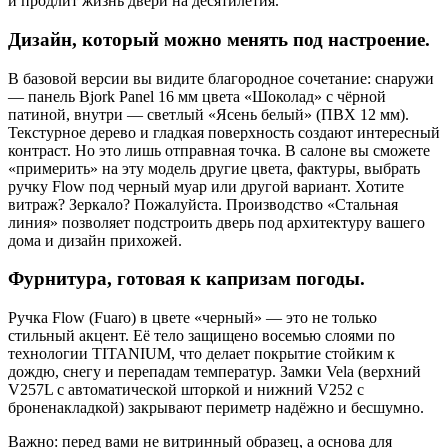
и продлит жизнь двери на десятилетия.
Дизайн, который можно менять под настроение.
В базовой версии вы видите благородное сочетание: снаружи
— панель Bjork Panel 16 мм цвета «Шоколад» с чёрной
патиной, внутри — светлый «Ясень белый» (ПВХ 12 мм).
Текстурное дерево и гладкая поверхность создают интересный
контраст. Но это лишь отправная точка. В салоне вы сможете
«примерить» на эту модель другие цвета, фактуры, выбрать
ручку Flow под черный муар или другой вариант. Хотите
витраж? Зеркало? Пожалуйста. Производство «Стальная
линия» позволяет подстроить дверь под архитектуру вашего
дома и дизайн прихожей.
Фурнитура, готовая к капризам погоды.
Ручка Flow (Fuaro) в цвете «черный» — это не только
стильный акцент. Её тело защищено восемью слоями по
технологии TITANIUM, что делает покрытие стойким к
дождю, снегу и перепадам температур. Замки Vela (верхний
V257L с автоматической шторкой и нижний V252 с
броненакладкой) закрывают периметр надёжно и бесшумно.
Важно: перед вами не витринный образец, а основа для