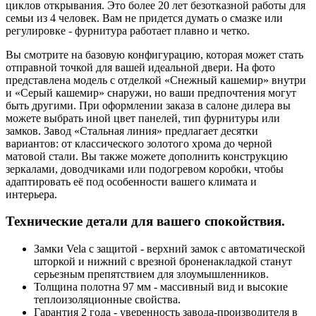
циклов открывания. Это более 20 лет безотказной работы для
семьи из 4 человек. Вам не придется думать о смазке или
регулировке - фурнитура работает плавно и четко.
Вы смотрите на базовую конфигурацию, которая может стать
отправной точкой для вашей идеальной двери. На фото
представлена модель с отделкой «Снежный кашемир» внутри
и «Серый кашемир» снаружи, но ваши предпочтения могут
быть другими. При оформлении заказа в салоне дилера вы
можете выбрать иной цвет панелей, тип фурнитуры или
замков. Завод «Стальная линия» предлагает десятки
вариантов: от классического золотого хрома до черной
матовой стали. Вы также можете дополнить конструкцию
зеркалами, доводчиками или подогревом коробки, чтобы
адаптировать её под особенности вашего климата и
интерьера.
Технические детали для вашего спокойствия.
Замки Vela с защитой - верхний замок с автоматической
шторкой и нижний с врезной броненакладкой станут
серьезным препятствием для злоумышленников.
Толщина полотна 97 мм - массивный вид и высокие
теплоизоляционные свойства.
Гарантия 2 года - уверенность завода-производителя в