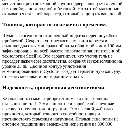
меняет восприятие входной группы: дверь ощущается теплой
и «живой», а не холодной и безликой. Но за этой мягкостью
скрывается стальной характер, готовый защищать ваш покой.
Тишина, которая не исчезает со временем.
Шумные соседи или оживленный подъезд перестанут быть
проблемой. Секрет акустического комфорта кроется в
начинке: два слоя минеральной ваты общим объемом 100 мм
зафиксированы по всей высоте полотна по запатентованной
технологии SteelFix. Это гарантирует, что утеплитель не
просядет даже через десятилетия, сохраняя звукоизоляцию на
уровне 35 дБ. Двойной контур уплотнения -
комбинированный и Cyclone - создает герметичную капсулу,
отсекая сквозняки и посторонние запахи.
Надежность, проверенная десятилетиями.
Безопасность семьи - приоритет номер один. Толщина
стального листа 1. 2 мм в полотне и коробке обеспечивает
высокую прочность конструкции. Это высший, 4-й класс
прочности, который говорит о способности двери
противостоять серьезным нагрузкам. Итальянские петли на
опорном подшипнике выдержали испытания на 300 000