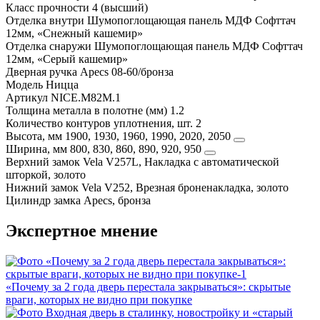
Класс прочности
4 (высший)
Отделка внутри
Шумопоглощающая панель МДФ Софттач
12мм, «Снежный кашемир»
Отделка снаружи
Шумопоглощающая панель МДФ Софттач
12мм, «Серый кашемир»
Дверная ручка
Apecs 08-60/бронза
Модель
Ницца
Артикул
NICE.M82M.1
Толщина металла в полотне (мм)
1.2
Количество контуров уплотнения, шт.
2
Высота, мм
1900, 1930, 1960, 1990, 2020, 2050
Ширина, мм
800, 830, 860, 890, 920, 950
Верхний замок
Vela V257L, Накладка с автоматической
шторкой, золото
Нижний замок
Vela V252, Врезная броненакладка, золото
Цилиндр замка
Apecs, бронза
Экспертное мнение
«Почему за 2 года дверь перестала закрываться»: скрытые
враги, которых не видно при покупке