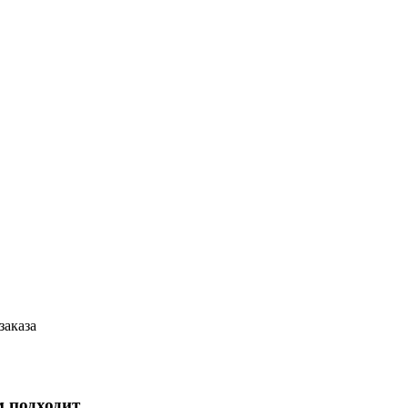
заказа
м подходит