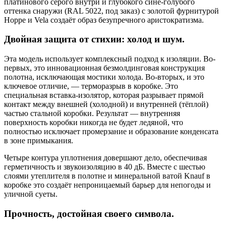
платинового серого внутри и глубокого сине-голубого
оттенка снаружи (RAL 5022, под заказ) с золотой фурнитурой
Hoppe и Vela создаёт образ безупречного аристократизма.
Двойная защита от стихии: холод и шум.
Эта модель использует комплексный подход к изоляции. Во-
первых, это инновационная безмолдинговая конструкция
полотна, исключающая мостики холода. Во-вторых, и это
ключевое отличие, — терморазрыв в коробке. Это
специальная вставка-изолятор, которая разрывает прямой
контакт между внешней (холодной) и внутренней (тёплой)
частью стальной коробки. Результат — внутренняя
поверхность коробки никогда не будет ледяной, что
полностью исключает промерзание и образование конденсата
в зоне примыкания.
Четыре контура уплотнения довершают дело, обеспечивая
герметичность и звукоизоляцию в 40 дБ. Вместе с шестью
слоями утеплителя в полотне и минеральной ватой Knauf в
коробке это создаёт непроницаемый барьер для непогоды и
уличной суеты.
Прочность, достойная своего символа.