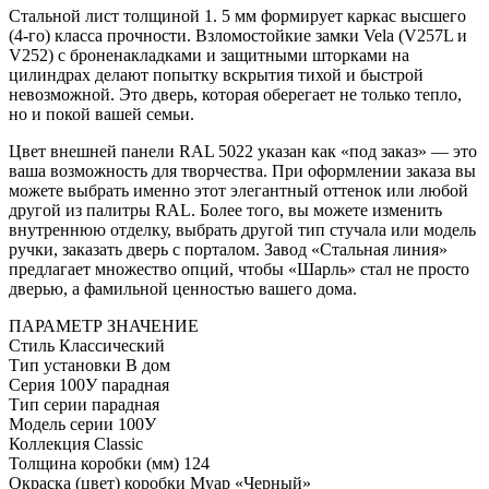
Стальной лист толщиной 1. 5 мм формирует каркас высшего
(4-го) класса прочности. Взломостойкие замки Vela (V257L и
V252) с броненакладками и защитными шторками на
цилиндрах делают попытку вскрытия тихой и быстрой
невозможной. Это дверь, которая оберегает не только тепло,
но и покой вашей семьи.
Цвет внешней панели RAL 5022 указан как «под заказ» — это
ваша возможность для творчества. При оформлении заказа вы
можете выбрать именно этот элегантный оттенок или любой
другой из палитры RAL. Более того, вы можете изменить
внутреннюю отделку, выбрать другой тип стучала или модель
ручки, заказать дверь с порталом. Завод «Стальная линия»
предлагает множество опций, чтобы «Шарль» стал не просто
дверью, а фамильной ценностью вашего дома.
ПАРАМЕТР
ЗНАЧЕНИЕ
Стиль
Классический
Тип установки
В дом
Серия
100У парадная
Тип серии
парадная
Модель серии
100У
Коллекция
Classic
Толщина коробки (мм)
124
Окраска (цвет) коробки
Муар «Черный»