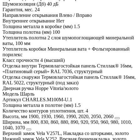
Шумоизоляция (Дб)
40 дБ
Гарантия, мес.
24
Направление открывания
Влево / Вправо
Внутреннее открывание
Нет
Толщина металла в коробке (мм)
1.5
Толщина полотна (мм)
100
Утеплитель полотна
2 слоя шумопоглощающей минеральной
ваты, 100 мм
Утеплитель коробки
Минеральная вата + Фольгированный
порилекс
Класс прочности
4 (высший)
Отделка внутри
Термовлагостойкая панель Стиллак® 16мм,
«Платиновый серый» RAL 7036, структурный
Отделка снаружи
Термовлагостойкая панель Стиллак® 16мм,
RAL 5022, структурный (под заказ)
Дверная ручка
Hoppe Vitoria/золото
Модель
Шарль
Артикул
CHARLES.M100M-U.1
Толщина металла в полотне (мм)
1.5
Количество контуров уплотнения, шт.
4
Высота, мм
1900, 1930, 1960, 1990, 2020, 2050, 2060
Ширина, мм
800, 830, 860, 880, 890, 920, 950, 960, 980, 1010,
1040, 1070
Верхний замок
Vela V257L, Накладка со шторками, золото
Нижний замок
Vela V252, Врезная броненакладка, золото