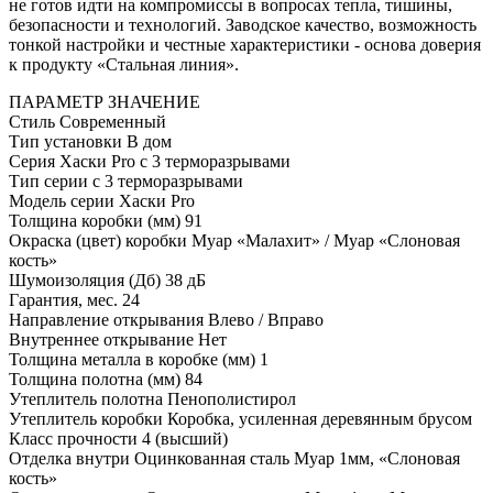
не готов идти на компромиссы в вопросах тепла, тишины,
безопасности и технологий. Заводское качество, возможность
тонкой настройки и честные характеристики - основа доверия
к продукту «Стальная линия».
ПАРАМЕТР
ЗНАЧЕНИЕ
Стиль
Современный
Тип установки
В дом
Серия
Хаски Pro с 3 терморазрывами
Тип серии
с 3 терморазрывами
Модель серии
Хаски Pro
Толщина коробки (мм)
91
Окраска (цвет) коробки
Муар «Малахит» / Муар «Слоновая
кость»
Шумоизоляция (Дб)
38 дБ
Гарантия, мес.
24
Направление открывания
Влево / Вправо
Внутреннее открывание
Нет
Толщина металла в коробке (мм)
1
Толщина полотна (мм)
84
Утеплитель полотна
Пенополистирол
Утеплитель коробки
Коробка, усиленная деревянным брусом
Класс прочности
4 (высший)
Отделка внутри
Оцинкованная сталь Муар 1мм, «Слоновая
кость»