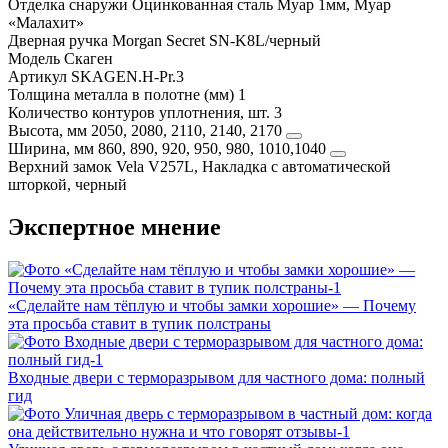
Отделка снаружи
Оцинкованная сталь Муар 1мм, Муар
«Малахит»
Дверная ручка
Morgan Secret SN-K8L/черный
Модель
Скаген
Артикул
SKAGEN.H-Pr.3
Толщина металла в полотне (мм)
1
Количество контуров уплотнения, шт.
3
Высота, мм
2050, 2080, 2110, 2140, 2170
Ширина, мм
860, 890, 920, 950, 980, 1010,1040
Верхний замок
Vela V257L, Накладка с автоматической
шторкой, черный
Экспертное мнение
«Сделайте нам тёплую и чтобы замки хорошие» — Почему
эта просьба ставит в тупик полстраны
Входные двери с терморазрывом для частного дома: полный
гид