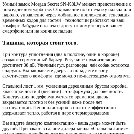
Умный замок Morgan Secret SN-K8LW меняет представление о
повседневном удобстве. Открывание по отпечатку пальца или
паролю, управление через мобильное приложение, генерация
временных кодов для гостей - технологии работают на ваш
комфорт. Забудьте о ключах: доступ к дому теперь в вашем
смартфоне или на кончике пальца.
Тишина, которая стоит того.
Три контура уплотнения (два в полотне, один в коробке)
создают герметичный барьер. Результат: шумоизоляция
достигает 38 дБ. Уличный гул, разговоры, лай собак остаются
снаружи. Вы закрываете дверь - и попадаете в зону
акустического комфорта, где можно по-настоящему отдохнуть.
Стальной лист 1 мм, усиленная деревянным брусом коробка,
класс прочности 4 (высший) - это формула долговечности.
Конструкция не деформируется со временем, дверь
закрывается плотно и без усилий даже после лет
эксплуатации. Пенополистирол в полотне эффективно
удерживает тепло, работая в паре с терморазрывами.
Вы видите базовую комплектацию - ваша дверь может быть
другой. При заказе в салоне дилера завода «Стальная линия»
вы сможете: подобрать размер с точностью до миллиметра;