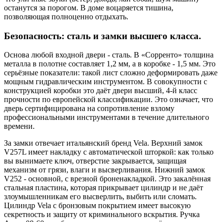
останутся за порогом. В доме воцаряется тишина,
позволяющая полноценно отдыхать.
Безопасность: сталь и замки высшего класса.
Основа любой входной двери - сталь. В «Сорренто» толщина
металла в полотне составляет 1,2 мм, а в коробке - 1,5 мм. Это
серьёзные показатели: такой лист сложно деформировать даже
мощным гидравлическим инструментом. В совокупности с
конструкцией коробки это даёт двери высший, 4-й класс
прочности по европейской классификации. Это означает, что
дверь сертифицирована на сопротивление взлому
профессиональными инструментами в течение длительного
времени.
За замки отвечает итальянский бренд Vela. Верхний замок
V257L имеет накладку с автоматической шторкой: как только
вы вынимаете ключ, отверстие закрывается, защищая
механизм от грязи, влаги и высверливания. Нижний замок
V252 - основной, с врезной броненакладкой. Это закалённая
стальная пластина, которая прикрывает цилиндр и не даёт
злоумышленникам его высверлить, выбить или сломать.
Цилиндр Vela с бронзовым покрытием имеет высокую
секретность и защиту от криминального вскрытия. Ручка