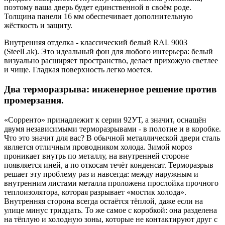
поэтому ваша дверь будет единственной в своём роде.
Толщина панели 16 мм обеспечивает дополнительную
жёсткость и защиту.
Внутренняя отделка - классический белый RAL 9003
(SteelLak). Это идеальный фон для любого интерьера: белый
визуально расширяет пространство, делает прихожую светлее
и чище. Гладкая поверхность легко моется.
Два терморазрыва: инженерное решение против
промерзания.
«Сорренто» принадлежит к серии 92УТ, а значит, оснащён
двумя независимыми терморазрывами - в полотне и в коробке.
Что это значит для вас? В обычной металлической двери сталь
является отличным проводником холода. Зимой мороз
проникает внутрь по металлу, на внутренней стороне
появляется иней, а по откосам течёт конденсат. Терморазрыв
решает эту проблему раз и навсегда: между наружным и
внутренним листами металла проложена прослойка прочного
теплоизолятора, которая разрывает «мостик холода».
Внутренняя сторона всегда остаётся тёплой, даже если на
улице минус тридцать. То же самое с коробкой: она разделена
на тёплую и холодную зоны, которые не контактируют друг с