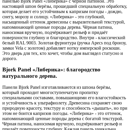
панелью Bjork Panel «Либерика» с чёрной патиной. Это
настоящий шпон берёзы, прошедший специальную обработку,
которая делает его устойчивым к капризам погоды - дождю,
снегу, морозу и солнцу. «Либерика» - это глубокий,
насыщенный оттенок древесины с выразительной текстурой,
напоминающей ценные породы дерева. Чёрная патина,
наносимая вручную, подчёркивает рельеф и придаёт
поверхности глубину и благородство. Внутри - классический
белый RAL 9003. Золотая фурнитура (ручка Apecs под бронзу,
замки Vela с золотом) добавляет нотку имперской роскоши.
Это дверь для тех, кто хочет, чтобы дом выглядел статусно и
дорого.
Bjork Panel «Либерика»: благородство
натурального дерева.
Панели Bjork Panel изготавливаются из шпона берёзы,
который проходит многоступенчатую пропитку
специальными составами, повышающими его влагостойкость
и устойчивость к ультрафиолету. Древесина сохраняет свою
природную красоту, текстуру и способность «дышать», но при
этом не боится капризов погоды. «Либерика» - это оттенок,
напоминающий ценные породы дерева с богатой текстурой.
Чёрная патина, наносимая вручную, подчёркивает рельеф и
придаёт поверхности глубину. Каждая панель уникальна,