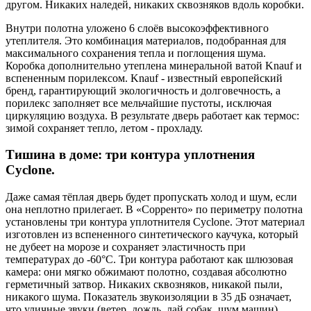
другом. Никаких наледей, никаких сквозняков вдоль коробки.
Внутри полотна уложено 6 слоёв высокоэффективного
утеплителя. Это комбинация материалов, подобранная для
максимального сохранения тепла и поглощения шума.
Коробка дополнительно утеплена минеральной ватой Knauf и
вспененным порилексом. Knauf - известный европейский
бренд, гарантирующий экологичность и долговечность, а
порилекс заполняет все мельчайшие пустоты, исключая
циркуляцию воздуха. В результате дверь работает как термос:
зимой сохраняет тепло, летом - прохладу.
Тишина в доме: три контура уплотнения
Cyclone.
Даже самая тёплая дверь будет пропускать холод и шум, если
она неплотно прилегает. В «Сорренто» по периметру полотна
установлены три контура уплотнителя Cyclone. Этот материал
изготовлен из вспененного синтетического каучука, который
не дубеет на морозе и сохраняет эластичность при
температурах до -60°С. Три контура работают как шлюзовая
камера: они мягко обжимают полотно, создавая абсолютно
герметичный затвор. Никаких сквозняков, никакой пыли,
никакого шума. Показатель звукоизоляции в 35 дБ означает,
что уличные звуки (ветер, дождь, лай собак, шум машин)