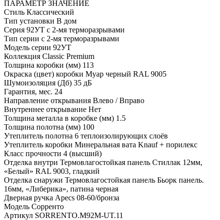
ПАРАМЕТР
ЗНАЧЕНИЕ
Стиль
Классический
Тип установки
В дом
Серия
92УТ с 2-мя терморазрывами
Тип серии
с 2-мя терморазрывами
Модель серии
92УТ
Коллекция
Classic Premium
Толщина коробки (мм)
113
Окраска (цвет) коробки
Муар черный RAL 9005
Шумоизоляция (Дб)
35 дБ
Гарантия, мес.
24
Направление открывания
Влево / Вправо
Внутреннее открывание
Нет
Толщина металла в коробке (мм)
1.5
Толщина полотна (мм)
100
Утеплитель полотна
6 теплоизолирующих слоёв
Утеплитель коробки
Минеральная вата Knauf + порилекс
Класс прочности
4 (высший)
Отделка внутри
Термовлагостойкая панель Стиллак 12мм,
«Белый» RAL 9003, гладкий
Отделка снаружи
Термовлагостойкая панель Бьорк панель.
16мм, «Либерика», патина черная
Дверная ручка
Apecs 08-60/бронза
Модель
Сорренто
Артикул
SORRENTO.M92M-UT.11