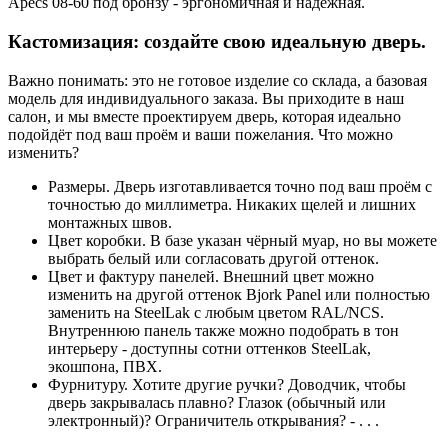
Apecs 08-60 под бронзу - эргономичная и надёжная.
Кастомизация: создайте свою идеальную дверь.
Важно понимать: это не готовое изделие со склада, а базовая
модель для индивидуального заказа. Вы приходите в наш
салон, и мы вместе проектируем дверь, которая идеально
подойдёт под ваш проём и ваши пожелания. Что можно
изменить?
Размеры. Дверь изготавливается точно под ваш проём с
точностью до миллиметра. Никаких щелей и лишних
монтажных швов.
Цвет коробки. В базе указан чёрный муар, но вы можете
выбрать белый или согласовать другой оттенок.
Цвет и фактуру панелей. Внешний цвет можно
изменить на другой оттенок Bjork Panel или полностью
заменить на SteelLak с любым цветом RAL/NCS.
Внутреннюю панель также можно подобрать в тон
интерьеру - доступны сотни оттенков SteelLak,
экошпона, ПВХ.
Фурнитуру. Хотите другие ручки? Доводчик, чтобы
дверь закрывалась плавно? Глазок (обычный или
электронный)? Ограничитель открывания? - . . .