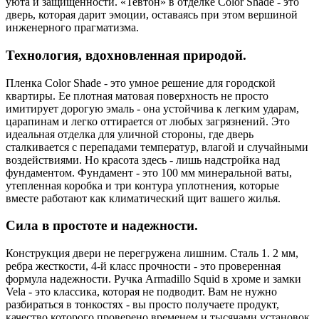
уюта и защищенности. «Тевтон» в отделке Color Shade - это
дверь, которая дарит эмоции, оставаясь при этом вершиной
инженерного прагматизма.
Технология, вдохновленная природой.
Пленка Color Shade - это умное решение для городской
квартиры. Ее плотная матовая поверхность не просто
имитирует дорогую эмаль - она устойчива к легким ударам,
царапинам и легко оттирается от любых загрязнений. Это
идеальная отделка для уличной стороны, где дверь
сталкивается с перепадами температур, влагой и случайными
воздействиями. Но красота здесь - лишь надстройка над
фундаментом. Фундамент - это 100 мм минеральной ваты,
утепленная коробка и три контура уплотнения, которые
вместе работают как климатический щит вашего жилья.
Сила в простоте и надежности.
Конструкция двери не перегружена лишним. Сталь 1. 2 мм,
ребра жесткости, 4-й класс прочности - это проверенная
формула надежности. Ручка Armadillo Squid в хроме и замки
Vela - это классика, которая не подводит. Вам не нужно
разбираться в тонкостях - вы просто получаете продукт,
качество которого проверено временем и тысячами установок.