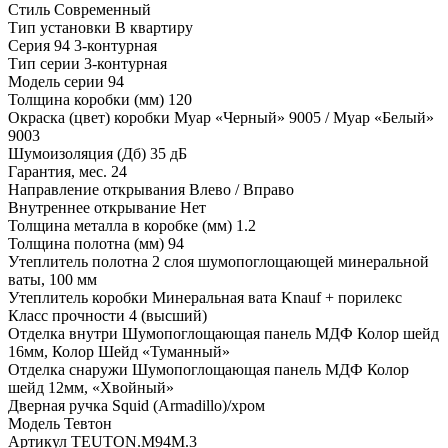
Стиль
Современный
Тип установки
В квартиру
Серия
94 3-контурная
Тип серии
3-контурная
Модель серии
94
Толщина коробки (мм)
120
Окраска (цвет) коробки
Муар «Черный» 9005 / Муар «Белый»
9003
Шумоизоляция (Дб)
35 дБ
Гарантия, мес.
24
Направление открывания
Влево / Вправо
Внутреннее открывание
Нет
Толщина металла в коробке (мм)
1.2
Толщина полотна (мм)
94
Утеплитель полотна
2 слоя шумопоглощающей минеральной
ваты, 100 мм
Утеплитель коробки
Минеральная вата Knauf + порилекс
Класс прочности
4 (высший)
Отделка внутри
Шумопоглощающая панель МДФ Колор шейд
16мм, Колор Шейд «Туманный»
Отделка снаружи
Шумопоглощающая панель МДФ Колор
шейд 12мм, «Хвойный»
Дверная ручка
Squid (Armadillo)/хром
Модель
Тевтон
Артикул
TEUTON.M94M.3