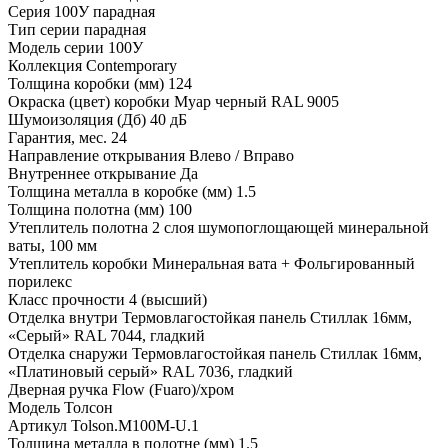
Серия
100У парадная
Тип серии
парадная
Модель серии
100У
Коллекция
Contemporary
Толщина коробки (мм)
124
Окраска (цвет) коробки
Муар черный RAL 9005
Шумоизоляция (Дб)
40 дБ
Гарантия, мес.
24
Направление открывания
Влево / Вправо
Внутреннее открывание
Да
Толщина металла в коробке (мм)
1.5
Толщина полотна (мм)
100
Утеплитель полотна
2 слоя шумопоглощающей минеральной
ваты, 100 мм
Утеплитель коробки
Минеральная вата + Фольгированный
порилекс
Класс прочности
4 (высший)
Отделка внутри
Термовлагостойкая панель Стиллак 16мм,
«Серый» RAL 7044, гладкий
Отделка снаружи
Термовлагостойкая панель Стиллак 16мм,
«Платиновый серый» RAL 7036, гладкий
Дверная ручка
Flow (Fuaro)/хром
Модель
Толсон
Артикул
Tolson.M100M-U.1
Толщина металла в полотне (мм)
1.5