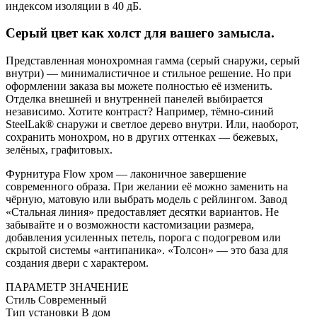
индексом изоляции в 40 дБ.
Серый цвет как холст для вашего замысла.
Представленная монохромная гамма (серый снаружи, серый
внутри) — минималистичное и стильное решение. Но при
оформлении заказа вы можете полностью её изменить.
Отделка внешней и внутренней панелей выбирается
независимо. Хотите контраст? Например, тёмно-синий
SteelLak® снаружи и светлое дерево внутри. Или, наоборот,
сохранить монохром, но в других оттенках — бежевых,
зелёных, графитовых.
Фурнитура Flow хром — лаконичное завершение
современного образа. При желании её можно заменить на
чёрную, матовую или выбрать модель с рейлингом. Завод
«Стальная линия» предоставляет десятки вариантов. Не
забывайте и о возможности кастомизации размера,
добавления усиленных петель, порога с подогревом или
скрытой системы «антипаника». «Толсон» — это база для
создания двери с характером.
ПАРАМЕТР
ЗНАЧЕНИЕ
Стиль
Современный
Тип установки
В дом