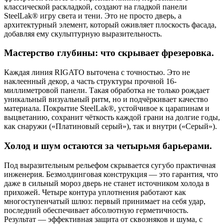
классической раскладкой, создают на гладкой панели
SteelLak® игру света и тени. Это не просто дверь, а
архитектурный элемент, который оживляет плоскость фасада,
добавляя ему скульптурную выразительность.
Мастерство глубины: что скрывает фрезеровка.
Каждая линия RIGATO выточена с точностью. Это не
наклеенный декор, а часть структуры прочной 16-
миллиметровой панели. Такая обработка не только рождает
уникальный визуальный ритм, но и подчёркивает качество
материала. Покрытие SteelLak®, устойчивое к царапинам и
выцветанию, сохранит чёткость каждой грани на долгие годы,
как снаружи («Платиновый серый»), так и внутри («Серый»).
Холод и шум остаются за четырьмя барьерами.
Под выразительным рельефом скрывается сугубо практичная
инженерия. Безмолдинговая конструкция — это гарантия, что
даже в сильный мороз дверь не станет источником холода в
прихожей. Четыре контура уплотнения работают как
многоступенчатый шлюз: первый принимает на себя удар,
последний обеспечивает абсолютную герметичность.
Результат — эффективная защита от сквозняков и шума, с