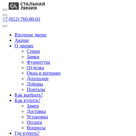
+7 (812) 760-80-01
Входные двери
Акции
О дверях
Cерии
Замки
Фурнитура
Отделка
Окна и витражи
Допопции
Доборы
Порталы
Как выбрать?
Как купить?
Замер
Доставка
Установка
Оплата
Вопросы
Где купить?