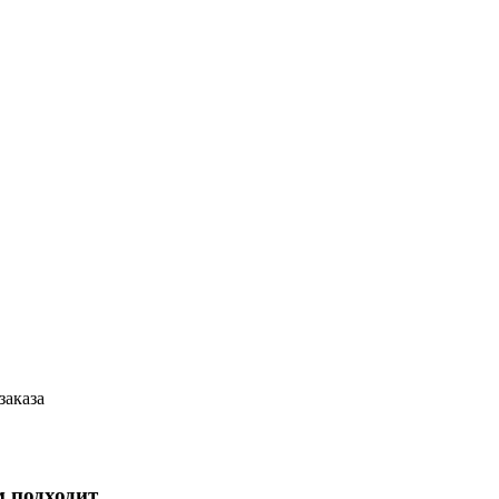
заказа
м подходит