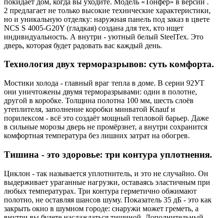
покидает дом, когда вы уходите. Модель «Тонфер» в версии .
2 предлагает не только высокие технические характеристики,
но и уникальную отделку: наружная панель под заказ в цвете
NCS S 4005-G20Y (гладкая) создана для тех, кто ищет
индивидуальность. А внутри - уютный белый SteelTex. Это
дверь, которая будет радовать вас каждый день.
Технология двух терморазрывов: суть комфорта.
Мостики холода - главный враг тепла в доме. В серии 92УТ
они уничтожены двумя терморазрывами: один в полотне,
другой в коробке. Толщина полотна 100 мм, шесть слоёв
утеплителя, заполнение коробки минватой Knauf и
порилексом - всё это создаёт мощный тепловой барьер. Даже
в сильные морозы дверь не промёрзнет, а внутри сохранится
комфортная температура без лишних затрат на обогрев.
Тишина - это здоровье: три контура уплотнения.
Циклон - так называется уплотнитель, и это не случайно. Он
выдерживает ураганные нагрузки, оставаясь эластичным при
любых температурах. Три контура герметично обжимают
полотно, не оставляя шансов шуму. Показатель 35 дБ - это как
закрыть окно в шумном городе: снаружи может греметь, а
внутри вы будете наслаждаться тишиной. Дополнительный