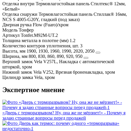
Отделка внутри
Термовлагостойкая панель Стилтекс® 12мм,
«Белый»
Отделка снаружи
Термовлагостойкая панель Стиллак® 16мм,
NCS S 4005-G20Y, гладкий (под заказ)
Дверная ручка
Flow (Fuaro)/хром
Модель
Тонфер
Артикул
Tonfer.M92M-UT.2
Толщина металла в полотне (мм)
1.2
Количество контуров уплотнения, шт.
3
Высота, мм
1900, 1930, 1960, 1990, 2020, 2050
Ширина, мм
800, 830, 860, 890, 920, 950
Верхний замок
Vela V257L, Накладка с автоматической
шторкой, хром
Нижний замок
Vela V252, Врезная броненакладка, хром
Цилиндр замка
Vela, хром
Экспертное мнение
«Дверь с терморазрывом? Ну, она же не мёрзнет!» - Почему я
задаю странные вопросы перед продажей