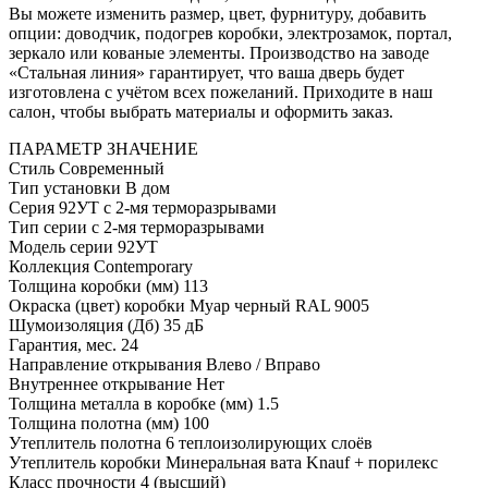
Вы можете изменить размер, цвет, фурнитуру, добавить
опции: доводчик, подогрев коробки, электрозамок, портал,
зеркало или кованые элементы. Производство на заводе
«Стальная линия» гарантирует, что ваша дверь будет
изготовлена с учётом всех пожеланий. Приходите в наш
салон, чтобы выбрать материалы и оформить заказ.
ПАРАМЕТР
ЗНАЧЕНИЕ
Стиль
Современный
Тип установки
В дом
Серия
92УТ с 2-мя терморазрывами
Тип серии
с 2-мя терморазрывами
Модель серии
92УТ
Коллекция
Contemporary
Толщина коробки (мм)
113
Окраска (цвет) коробки
Муар черный RAL 9005
Шумоизоляция (Дб)
35 дБ
Гарантия, мес.
24
Направление открывания
Влево / Вправо
Внутреннее открывание
Нет
Толщина металла в коробке (мм)
1.5
Толщина полотна (мм)
100
Утеплитель полотна
6 теплоизолирующих слоёв
Утеплитель коробки
Минеральная вата Knauf + порилекс
Класс прочности
4 (высший)