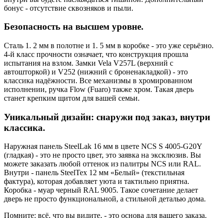
бонус - отсутствие сквозняков и пыли.
Безопасность на высшем уровне.
Сталь 1. 2 мм в полотне и 1. 5 мм в коробке - это уже серьёзно.
4-й класс прочности означает, что конструкция прошла
испытания на взлом. Замки Vela V257L (верхний с
автошторкой) и V252 (нижний с броненакладкой) - это
классика надёжности. Все механизмы в хромированном
исполнении, ручка Flow (Fuaro) также хром. Такая дверь
станет крепким щитом для вашей семьи.
Уникальный дизайн: снаружи под заказ, внутри
классика.
Наружная панель SteelLak 16 мм в цвете NCS S 4005-G20Y
(гладкая) - это не просто цвет, это заявка на эксклюзив. Вы
можете заказать любой оттенок из палитры NCS или RAL.
Внутри - панель SteelTex 12 мм «Белый» (текстильная
фактура), которая добавляет уюта и тактильно приятна.
Коробка - муар черный RAL 9005. Такое сочетание делает
дверь не просто функциональной, а стильной деталью дома.
Помните: всё, что вы видите, - это основа для вашего заказа.