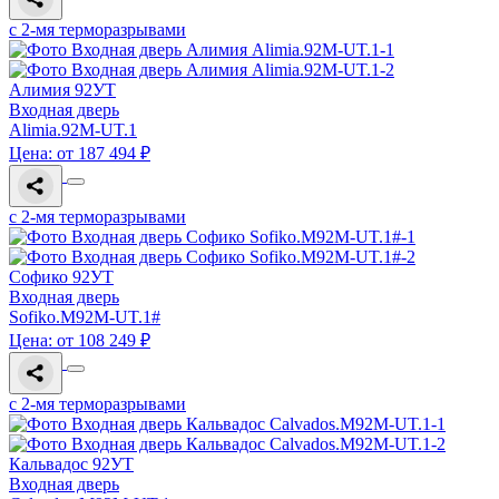
с 2-мя терморазрывами
Алимия 92УТ
Входная дверь
Alimia.92M-UT.1
Цена: от 187 494 ₽
с 2-мя терморазрывами
Софико 92УТ
Входная дверь
Sofiko.M92M-UT.1#
Цена: от 108 249 ₽
с 2-мя терморазрывами
Кальвадос 92УТ
Входная дверь