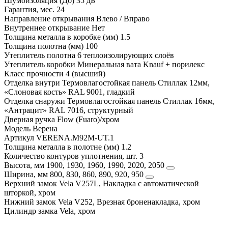
Шумоизоляция (Дб)
35 дБ
Гарантия, мес.
24
Направление открывания
Влево / Вправо
Внутреннее открывание
Нет
Толщина металла в коробке (мм)
1.5
Толщина полотна (мм)
100
Утеплитель полотна
6 теплоизолирующих слоёв
Утеплитель коробки
Минеральная вата Knauf + порилекс
Класс прочности
4 (высший)
Отделка внутри
Термовлагостойкая панель Стиллак 12мм,
«Слоновая кость» RAL 9001, гладкий
Отделка снаружи
Термовлагостойкая панель Стиллак 16мм,
«Антрацит» RAL 7016, структурный
Дверная ручка
Flow (Fuaro)/хром
Модель
Верена
Артикул
VERENA.M92M-UT.1
Толщина металла в полотне (мм)
1.2
Количество контуров уплотнения, шт.
3
Высота, мм
1900, 1930, 1960, 1990, 2020, 2050
Ширина, мм
800, 830, 860, 890, 920, 950
Верхний замок
Vela V257L, Накладка с автоматической
шторкой, хром
Нижний замок
Vela V252, Врезная броненакладка, хром
Цилиндр замка
Vela, хром