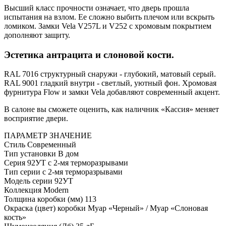
Высший класс прочности означает, что дверь прошла
испытания на взлом. Ее сложно выбить плечом или вскрыть
ломиком. Замки Vela V257L и V252 с хромовым покрытием
дополняют защиту.
Эстетика антрацита и слоновой кости.
RAL 7016 структурный снаружи - глубокий, матовый серый.
RAL 9001 гладкий внутри - светлый, уютный фон. Хромовая
фурнитура Flow и замки Vela добавляют современный акцент.
В салоне вы сможете оценить, как наличник «Кассия» меняет
восприятие двери.
ПАРАМЕТР
ЗНАЧЕНИЕ
Стиль
Современный
Тип установки
В дом
Серия
92УТ с 2-мя терморазрывами
Тип серии
с 2-мя терморазрывами
Модель серии
92УТ
Коллекция
Modern
Толщина коробки (мм)
113
Окраска (цвет) коробки
Муар «Черный» / Муар «Слоновая
кость»