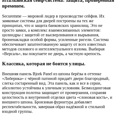
Итальянская сейф-система: защита, проверенная
временем.
Securemme — мировой лидер в производстве сейфов. Их
замковые системы для дверей построены на тех же
принципах, что и защита банковских хранилищ. Это не
просто замки, а комплекс взаимосвязанных элементов:
цилиндры с защитой от высверливания и вырывания,
броненакладки особой формы, усиленные ригели. Система
обеспечивает запатентованную защиту от всех известных
методов силового и интеллектуального взлома. Выбирая
«Версаль», вы покупаете не дверь, а частную крепость.
Классика, которая не боится улицы.
Внешняя панель Bjork Panel из шпона берёзы в оттенке
«Либерика» с чёрной патиной придаёт двери благородный,
слегка состаренный вид. Эта панель, как и все в серии,
абсолютно устойчива к уличным условиям. Безмолдинговая
конструкция полотна защищает от промерзания, сохраняя
целостность и внутренней отделки цвета «слоновая кость», и
внешнего шпона. Бронзовая фурнитура добавляет
респектабельности, завершая образ надёжной и стильной
входной группы.