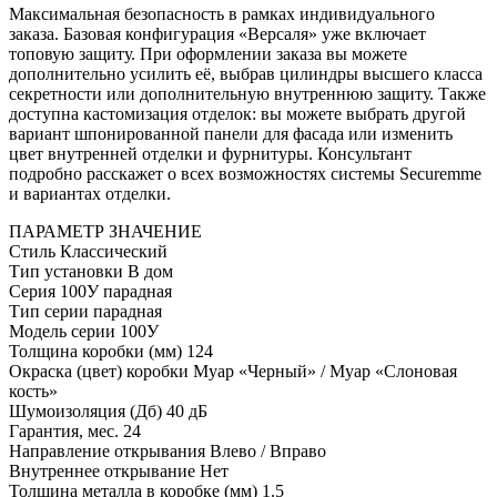
Максимальная безопасность в рамках индивидуального
заказа. Базовая конфигурация «Версаля» уже включает
топовую защиту. При оформлении заказа вы можете
дополнительно усилить её, выбрав цилиндры высшего класса
секретности или дополнительную внутреннюю защиту. Также
доступна кастомизация отделок: вы можете выбрать другой
вариант шпонированной панели для фасада или изменить
цвет внутренней отделки и фурнитуры. Консультант
подробно расскажет о всех возможностях системы Securemme
и вариантах отделки.
ПАРАМЕТР
ЗНАЧЕНИЕ
Стиль
Классический
Тип установки
В дом
Серия
100У парадная
Тип серии
парадная
Модель серии
100У
Толщина коробки (мм)
124
Окраска (цвет) коробки
Муар «Черный» / Муар «Слоновая
кость»
Шумоизоляция (Дб)
40 дБ
Гарантия, мес.
24
Направление открывания
Влево / Вправо
Внутреннее открывание
Нет
Толщина металла в коробке (мм)
1.5