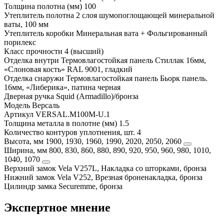
Толщина полотна (мм)
100
Утеплитель полотна
2 слоя шумопоглощающей минеральной
ваты, 100 мм
Утеплитель коробки
Минеральная вата + Фольгированный
порилекс
Класс прочности
4 (высший)
Отделка внутри
Термовлагостойкая панель Стиллак 16мм,
«Слоновая кость» RAL 9001, гладкий
Отделка снаружи
Термовлагостойкая панель Бьорк панель.
16мм, «Либерика», патина черная
Дверная ручка
Squid (Armadillo)/бронза
Модель
Версаль
Артикул
VERSAL.M100M-U.1
Толщина металла в полотне (мм)
1.5
Количество контуров уплотнения, шт.
4
Высота, мм
1900, 1930, 1960, 1990, 2020, 2050, 2060
Ширина, мм
800, 830, 860, 880, 890, 920, 950, 960, 980, 1010,
1040, 1070
Верхний замок
Vela V257L, Накладка со шторками, бронза
Нижний замок
Vela V252, Врезная броненакладка, бронза
Цилиндр замка
Securemme, бронза
Экспертное мнение